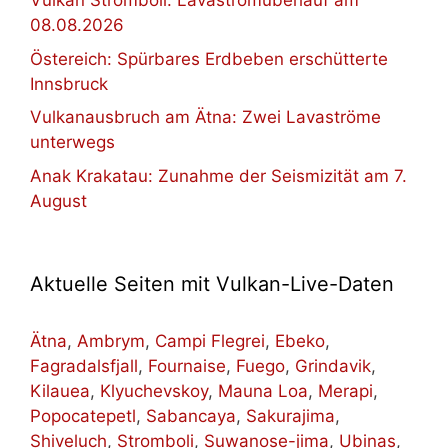
Vulkan Stromboli: Lavastromüberlauf am
08.08.2026
Östereich: Spürbares Erdbeben erschütterte
Innsbruck
Vulkanausbruch am Ätna: Zwei Lavaströme
unterwegs
Anak Krakatau: Zunahme der Seismizität am 7.
August
Aktuelle Seiten mit Vulkan-Live-Daten
Ätna
,
Ambrym
,
Campi Flegrei
,
Ebeko
,
Fagradalsfjall
,
Fournaise
,
Fuego
,
Grindavik
,
Kilauea
,
Klyuchevskoy
,
Mauna Loa
,
Merapi
,
Popocatepetl
,
Sabancaya
,
Sakurajima
,
Shiveluch
,
Stromboli
,
Suwanose-jima
,
Ubinas
,