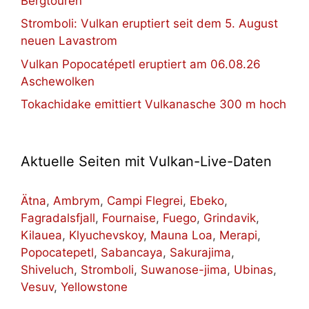
Bergtouren
Stromboli: Vulkan eruptiert seit dem 5. August
neuen Lavastrom
Vulkan Popocatépetl eruptiert am 06.08.26
Aschewolken
Tokachidake emittiert Vulkanasche 300 m hoch
Aktuelle Seiten mit Vulkan-Live-Daten
Ätna
,
Ambrym
,
Campi Flegrei
,
Ebeko
,
Fagradalsfjall
,
Fournaise
,
Fuego
,
Grindavik
,
Kilauea
,
Klyuchevskoy
,
Mauna Loa
,
Merapi
,
Popocatepetl
,
Sabancaya
,
Sakurajima
,
Shiveluch
,
Stromboli
,
Suwanose-jima
,
Ubinas
,
Vesuv
,
Yellowstone