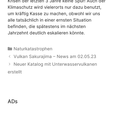
Krisen der letzten 3 Jahre keine Spur! Auch der
Klimaschutz wird vielerorts nur dazu benutzt,
um kräftig Kasse zu machen, obwohl wir uns
alle tatsächlich in einer ernsten Situation
befinden, die spätestens im nächsten
Jahrzehnt deutlich eskalieren könnte.
Kategorien
Naturkatastrophen
Vulkan Sakurajima – News am 02.05.23
Neuer Katalog mit Unterwasservulkanen
erstellt
ADs