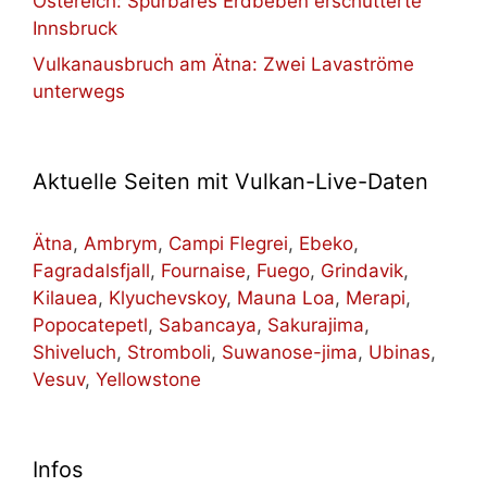
Östereich: Spürbares Erdbeben erschütterte
Innsbruck
Vulkanausbruch am Ätna: Zwei Lavaströme
unterwegs
Aktuelle Seiten mit Vulkan-Live-Daten
Ätna
,
Ambrym
,
Campi Flegrei
,
Ebeko
,
Fagradalsfjall
,
Fournaise
,
Fuego
,
Grindavik
,
Kilauea
,
Klyuchevskoy
,
Mauna Loa
,
Merapi
,
Popocatepetl
,
Sabancaya
,
Sakurajima
,
Shiveluch
,
Stromboli
,
Suwanose-jima
,
Ubinas
,
Vesuv
,
Yellowstone
Infos