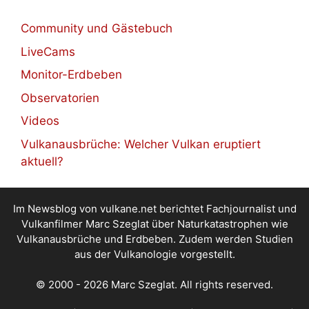
Community und Gästebuch
LiveCams
Monitor-Erdbeben
Observatorien
Videos
Vulkanausbrüche: Welcher Vulkan eruptiert
aktuell?
Im Newsblog von vulkane.net berichtet Fachjournalist und
Vulkanfilmer Marc Szeglat über Naturkatastrophen wie
Vulkanausbrüche und Erdbeben. Zudem werden Studien
aus der Vulkanologie vorgestellt.
© 2000 - 2026 Marc Szeglat. All rights reserved.