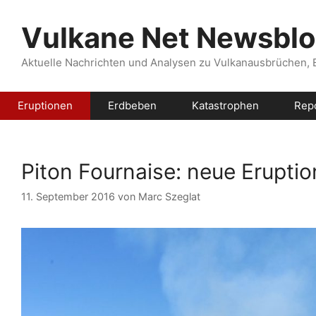
Zum
Inhalt
Vulkane Net Newsbl
springen
Aktuelle Nachrichten und Analysen zu Vulkanausbrüchen,
Eruptionen
Erdbeben
Katastrophen
Rep
Piton Fournaise: neue Eruptio
11. September 2016
von
Marc Szeglat