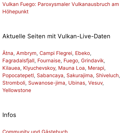
Vulkan Fuego: Paroxysmaler Vulkanausbruch am
Höhepunkt
Aktuelle Seiten mit Vulkan-Live-Daten
Ätna
,
Ambrym
,
Campi Flegrei
,
Ebeko
,
Fagradalsfjall
,
Fournaise
,
Fuego
,
Grindavik
,
Kilauea
,
Klyuchevskoy
,
Mauna Loa
,
Merapi
,
Popocatepetl
,
Sabancaya
,
Sakurajima
,
Shiveluch
,
Stromboli
,
Suwanose-jima
,
Ubinas
,
Vesuv
,
Yellowstone
Infos
Community und Gästebuch