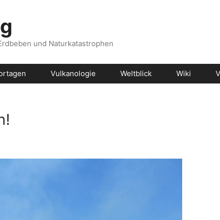
og
 Erdbeben und Naturkatastrophen
ortagen
Vulkanologie
Weltblick
Wiki
V
n!