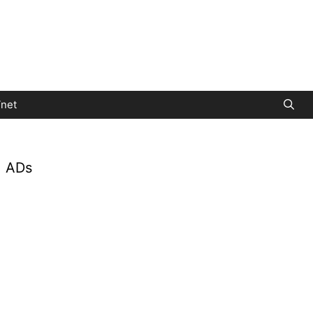
net
ADs