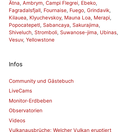
Ätna
,
Ambrym
,
Campi Flegrei
,
Ebeko
,
Fagradalsfjall
,
Fournaise
,
Fuego
,
Grindavik
,
Kilauea
,
Klyuchevskoy
,
Mauna Loa
,
Merapi
,
Popocatepetl
,
Sabancaya
,
Sakurajima
,
Shiveluch
,
Stromboli
,
Suwanose-jima
,
Ubinas
,
Vesuv
,
Yellowstone
Infos
Community und Gästebuch
LiveCams
Monitor-Erdbeben
Observatorien
Videos
Vulkanausbrüche: Welcher Vulkan eruptiert