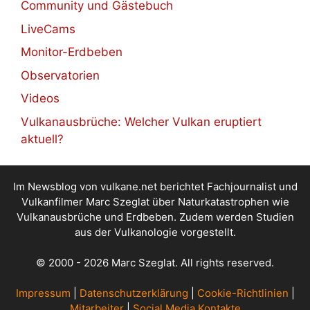
Community und Gästebuch
LiveCams
Monitor-Erdbeben
Observatorien
Videos
Vulkanausbrüche: Welcher Vulkan eruptiert
aktuell?
Im Newsblog von vulkane.net berichtet Fachjournalist und
Vulkanfilmer Marc Szeglat über Naturkatastrophen wie
Vulkanausbrüche und Erdbeben. Zudem werden Studien
aus der Vulkanologie vorgestellt.
© 2000 - 2026 Marc Szeglat. All rights reserved.
Impressum
|
Datenschutzerklärung
|
Cookie-Richtlinien
|
Mitarbeiter
|
Social Media Kontakte