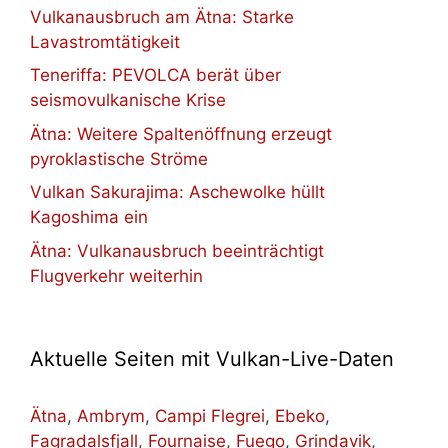
Vulkanausbruch am Ätna: Starke
Lavastromtätigkeit
Teneriffa: PEVOLCA berät über
seismovulkanische Krise
Ätna: Weitere Spaltenöffnung erzeugt
pyroklastische Ströme
Vulkan Sakurajima: Aschewolke hüllt
Kagoshima ein
Ätna: Vulkanausbruch beeinträchtigt
Flugverkehr weiterhin
Aktuelle Seiten mit Vulkan-Live-Daten
Ätna
,
Ambrym
,
Campi Flegrei
,
Ebeko
,
Fagradalsfjall
,
Fournaise
,
Fuego
,
Grindavik
,