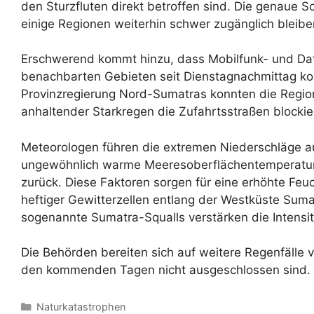
den Sturzfluten direkt betroffen sind. Die genaue S
einige Regionen weiterhin schwer zugänglich bleibe
Erschwerend kommt hinzu, dass Mobilfunk- und Dat
benachbarten Gebieten seit Dienstagnachmittag ko
Provinzregierung Nord-Sumatras konnten die Region 
anhaltender Starkregen die Zufahrtsstraßen blockie
Meteorologen führen die extremen Niederschläge au
ungewöhnlich warme Meeresoberflächentemperatur
zurück. Diese Faktoren sorgen für eine erhöhte Feu
heftiger Gewitterzellen entlang der Westküste Su
sogenannte Sumatra-Squalls verstärken die Intensit
Die Behörden bereiten sich auf weitere Regenfälle 
den kommenden Tagen nicht ausgeschlossen sind.
Kategorien
Naturkatastrophen