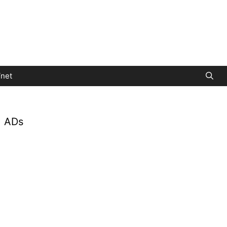
net
ADs