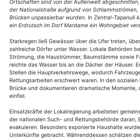
Ortschaften
sind von der Außenwelt abgeschnitten
der Nationalstraße aufgrund von Schlammströmen,
Brücken unpassierbar wurden. In Zentral-Tapanul
ein Erdrutsch im Dorf Mardame ein Wohngebiet vers
Starkregen ließ Gewässer über die Ufer treten, üb
zahlreiche Dörfer unter Wasser. Lokale Behörden be
Strömung, die Haustrümmer, Baumstämme sowie Fahr
reichte das Wasser bis an die Dächer der Häuser. 
Stellen die Hauptverkehrswege, wodurch Fahrzeug
Rettungsarbeiten erschwert waren. In den sozialen M
Brücke und dokumentieren dramatische Momente, al
einfiel.
Einsatzkräfte der Lokalregierung arbeiteten gemein
der nationalen Such- und Rettungsbehörde daran,
evakuieren. Besonders exponierte Haushalte wurden
Unterkünfte gebracht. Währenddessen schätzen d