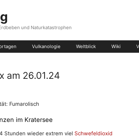
og
 Erdbeben und Naturkatastrophen
ortagen
Vulkanologie
Weltblick
Wiki
V
x am 26.01.24
ität: Fumarolisch
enzen im Kratersee
24 Stunden wieder extrem viel
Schwefeldioxid