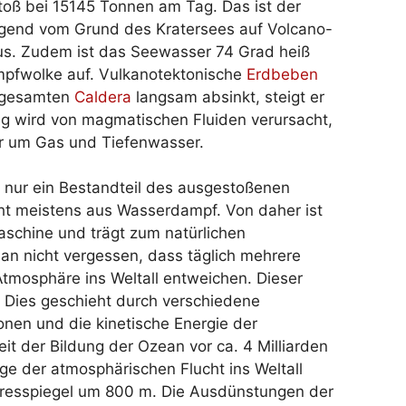
toß bei 15145 Tonnen am Tag. Das ist der
egend vom Grund des Kratersees auf Volcano-
aus. Zudem ist das Seewasser 74 Grad heiß
ampfwolke auf. Vulkanotektonische
Erdbeben
r gesamten
Caldera
langsam absinkt, steigt er
ng wird von magmatischen Fluiden verursacht,
r um Gas und Tiefenwasser.
 nur ein Bestandteil des ausgestoßenen
eht meistens aus Wasserdampf. Von daher ist
schine und trägt zum natürlichen
an nicht vergessen, dass täglich mehrere
tmosphäre ins Weltall entweichen. Dieser
. Dies geschieht durch verschiedene
nen und die kinetische Energie der
t der Bildung der Ozean vor ca. 4 Milliarden
ge der atmosphärischen Flucht ins Weltall
eresspiegel um 800 m. Die Ausdünstungen der