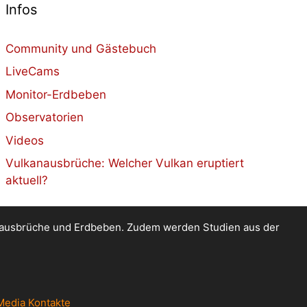
Infos
Community und Gästebuch
LiveCams
Monitor-Erdbeben
Observatorien
Videos
Vulkanausbrüche: Welcher Vulkan eruptiert
aktuell?
kanausbrüche und Erdbeben. Zudem werden Studien aus der
Media Kontakte