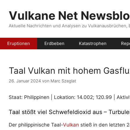
Zum
Inhalt
Vulkane Net Newsbl
springen
Aktuelle Nachrichten und Analysen zu Vulkanausbrüchen,
Eruptionen
Erdbeben
Katastrophen
Rep
Taal Vulkan mit hohem Gasflu
26. Januar 2024
von
Marc Szeglat
Staat: Philippinen | Lokation: 14.002; 120.99 | Aktiv
Taal stößt viel Schwefeldioxid aus – Turbul
Der philippinische Taal-
Vulkan
stieß in den letzten 