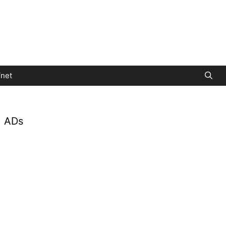
net
ADs