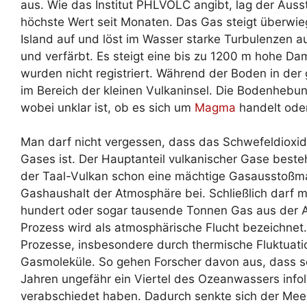
aus. Wie das Institut PHLVOLC angibt, lag der Auss
höchste Wert seit Monaten. Das Gas steigt überwi
Island auf und löst im Wasser starke Turbulenzen 
und verfärbt. Es steigt eine bis zu 1200 m hohe D
wurden nicht registriert. Während der Boden in de
im Bereich der kleinen Vulkaninsel. Die Bodenhebu
wobei unklar ist, ob es sich um
Magma
handelt ode
Man darf nicht vergessen, dass das Schwefeldioxid
Gases ist. Der Hauptanteil vulkanischer Gase best
der Taal-Vulkan schon eine mächtige Gasausstoßma
Gashaushalt der Atmosphäre bei. Schließlich darf m
hundert oder sogar tausende Tonnen Gas aus der A
Prozess wird als atmosphärische Flucht bezeichnet
Prozesse, insbesondere durch thermische Fluktuatio
Gasmoleküle. So gehen Forscher davon aus, dass sei
Jahren ungefähr ein Viertel des Ozeanwassers infol
verabschiedet haben. Dadurch senkte sich der Me