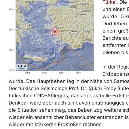
Türkei
. Die
und einen 
wurde 15 k
Dort leben
einem groß
Berichte au
entfernten
blieben bis 
In der Regi
Erdbebenser
wurde. Das Hauptbeben lag in der Nähe von Samos 
Der türkische Seismologe Prof. Dr. Şükrü Ersoy äuß
türkischen CNN-Ablegers, dass der aktuelle Erdsto
Denkbar wäre aber auch ein davon unabhängiges 
die Situation sehen mag, das Beben zog weitere sc
wieder ein ansehnlicher Bebencluster entstanden i
wieder mit stärkeren Erdstößen rechnen.