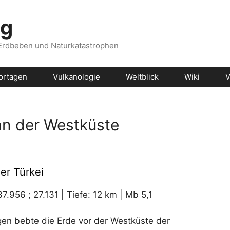
og
 Erdbeben und Naturkatastrophen
ortagen
Vulkanologie
Weltblick
Wiki
V
an der Westküste
er Türkei
.956 ; 27.131 | Tiefe: 12 km | Mb 5,1
en bebte die Erde vor der Westküste der