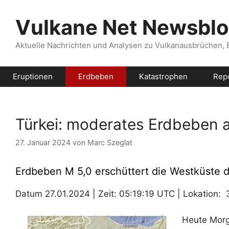
Zum
Inhalt
Vulkane Net Newsbl
springen
Aktuelle Nachrichten und Analysen zu Vulkanausbrüchen,
Eruptionen
Erdbeben
Katastrophen
Rep
Türkei: moderates Erdbeben 
27. Januar 2024
von
Marc Szeglat
Erdbeben M 5,0 erschüttert die Westküste d
Datum 27.01.2024 | Zeit: 05:19:19 UTC | Lokation: 37
Heute Morg