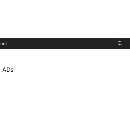
net
ADs