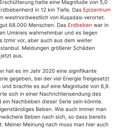
 Erschütterung hatte eine Magnitude von 5,0
Erdbebenherd in 12 km Tiefe. Das
Epizentrum
m westnordwestlich von Kuşadası verortet.
 gut 68.000 Menschen. Das
Erdbeben
war in
en Umkreis wahrnehmbar und es liegen
s Izmir vor, aber auch aus dem weiter
 Istanbul. Meldungen größerer Schäden
jetzt aus.
on hat es im Jahr 2020 eine signifikante
ie gegeben, bei der viel Energie freigesetzt
und brachte es auf eine Magnitude von 6,9.
erte sich in einer Nachrichtensendung des
ß ein Nachbeben dieser Serie sein könnte.
eigenständiges Beben. Wie auch immer man
hwächere Beben nach sich, so dass bereits
st. Meiner Meinung nach muss man hier auch