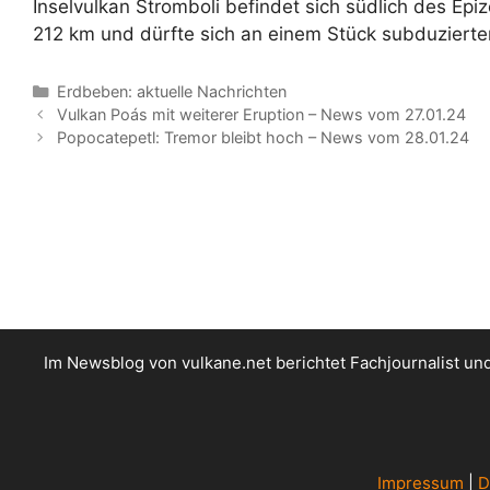
Inselvulkan Stromboli befindet sich südlich des Ep
212 km und dürfte sich an einem Stück subduzierter
Kategorien
Erdbeben: aktuelle Nachrichten
Vulkan Poás mit weiterer Eruption – News vom 27.01.24
Popocatepetl: Tremor bleibt hoch – News vom 28.01.24
Im Newsblog von vulkane.net berichtet Fachjournalist u
Impressum
|
D