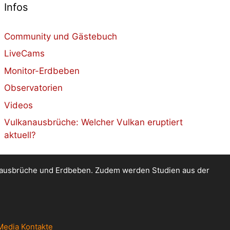
Infos
Community und Gästebuch
LiveCams
Monitor-Erdbeben
Observatorien
Videos
Vulkanausbrüche: Welcher Vulkan eruptiert
aktuell?
kanausbrüche und Erdbeben. Zudem werden Studien aus der
Media Kontakte