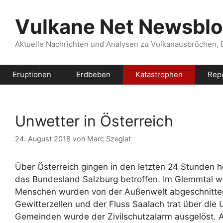
Zum
Inhalt
Vulkane Net Newsbl
springen
Aktuelle Nachrichten und Analysen zu Vulkanausbrüchen,
Eruptionen
Erdbeben
Katastrophen
Rep
Unwetter in Österreich
24. August 2018
von
Marc Szeglat
Über Österreich gingen in den letzten 24 Stunden h
das Bundesland Salzburg betroffen. Im Glemmtal w
Menschen wurden von der Außenwelt abgeschnitten.
Gewitterzellen und der Fluss Saalach trat über die 
Gemeinden wurde der Zivilschutzalarm ausgelöst. A