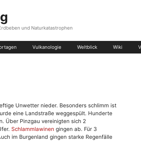
og
 Erdbeben und Naturkatastrophen
ortagen
Vulkanologie
Weltblick
Wiki
V
eftige Unwetter nieder. Besonders schlimm ist
urde eine Landstraße weggespült. Hunderte
 Über Pinzgau vereinigten sich 2
Ufer.
Schlammlawinen
gingen ab. Für 3
uch im Burgenland gingen starke Regenfälle