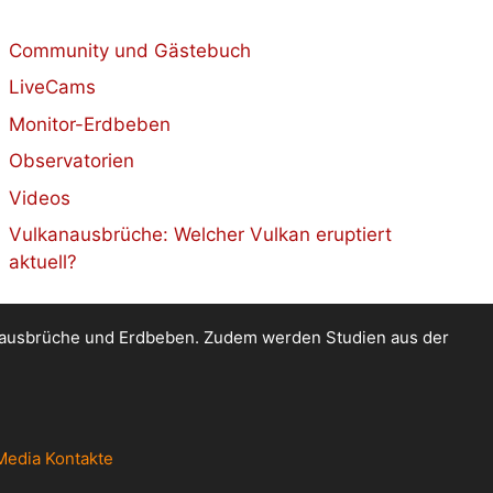
Community und Gästebuch
LiveCams
Monitor-Erdbeben
Observatorien
Videos
Vulkanausbrüche: Welcher Vulkan eruptiert
aktuell?
kanausbrüche und Erdbeben. Zudem werden Studien aus der
Media Kontakte