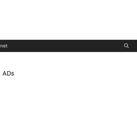
net
ADs