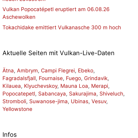
Vulkan Popocatépetl eruptiert am 06.08.26
Aschewolken
Tokachidake emittiert Vulkanasche 300 m hoch
Aktuelle Seiten mit Vulkan-Live-Daten
Ätna
,
Ambrym
,
Campi Flegrei
,
Ebeko
,
Fagradalsfjall
,
Fournaise
,
Fuego
,
Grindavik
,
Kilauea
,
Klyuchevskoy
,
Mauna Loa
,
Merapi
,
Popocatepetl
,
Sabancaya
,
Sakurajima
,
Shiveluch
,
Stromboli
,
Suwanose-jima
,
Ubinas
,
Vesuv
,
Yellowstone
Infos