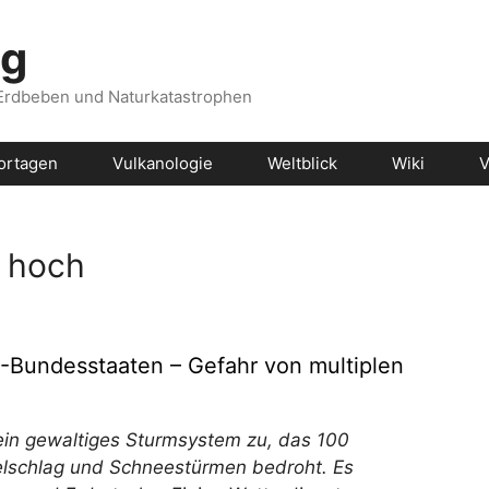
og
 Erdbeben und Naturkatastrophen
ortagen
Vulkanologie
Weltblick
Wiki
V
r hoch
-Bundesstaaten – Gefahr von multiplen
ein gewaltiges Sturmsystem zu, das 100
elschlag und Schneestürmen bedroht. Es