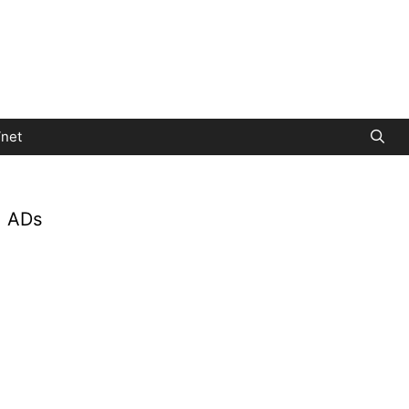
net
ADs