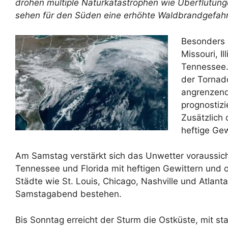
drohen multiple Naturkatastrophen wie Überflutung
sehen für den Süden eine erhöhte Waldbrandgefahr
Besonders 
Missouri, Il
Tennessee.
der Tornado
angrenzend
prognostizi
Zusätzlich
heftige Gew
Am Samstag verstärkt sich das Unwetter voraussicht
Tennessee und Florida mit heftigen Gewittern und 
Städte wie St. Louis, Chicago, Nashville und Atlan
Samstagabend bestehen.
Bis Sonntag erreicht der Sturm die Ostküste, mit 