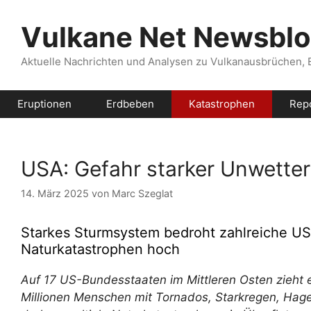
Zum
Inhalt
Vulkane Net Newsbl
springen
Aktuelle Nachrichten und Analysen zu Vulkanausbrüchen,
Eruptionen
Erdbeben
Katastrophen
Rep
USA: Gefahr starker Unwette
14. März 2025
von
Marc Szeglat
Starkes Sturmsystem bedroht zahlreiche US
Naturkatastrophen hoch
Auf 17 US-Bundesstaaten im Mittleren Osten zieht 
Millionen Menschen mit Tornados, Starkregen, Hag