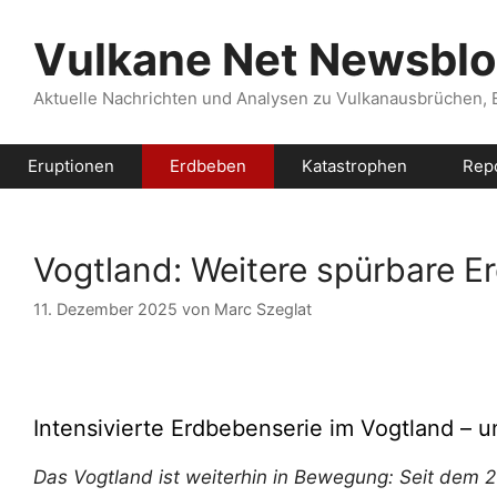
Zum
Inhalt
Vulkane Net Newsbl
springen
Aktuelle Nachrichten und Analysen zu Vulkanausbrüchen,
Eruptionen
Erdbeben
Katastrophen
Rep
Vogtland: Weitere spürbare 
11. Dezember 2025
von
Marc Szeglat
Intensivierte Erdbebenserie im Vogtland – 
Das Vogtland ist weiterhin in Bewegung: Seit dem 2