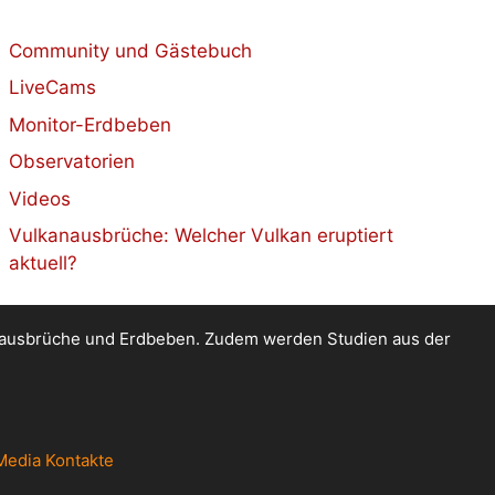
Community und Gästebuch
LiveCams
Monitor-Erdbeben
Observatorien
Videos
Vulkanausbrüche: Welcher Vulkan eruptiert
aktuell?
kanausbrüche und Erdbeben. Zudem werden Studien aus der
Media Kontakte