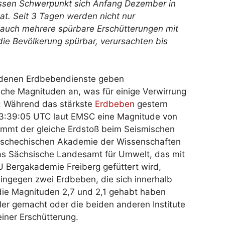
sen Schwerpunkt sich Anfang Dezember in
at. Seit 3 Tagen werden nicht nur
n auch mehrere spürbare Erschütterungen mit
die Bevölkerung spürbar, verursachten bis
edenen Erdbebendienste geben
iche Magnituden an, was für einige Verwirrung
: Während das stärkste
Erdbeben
gestern
:39:05 UTC laut EMSC eine Magnitude von
ommt der gleiche Erdstoß beim Seismischen
r Tschechischen Akademie der Wissenschaften
Das Sächsische Landesamt für Umwelt, das mit
 Bergakademie Freiberg gefüttert wird,
 hingegen zwei Erdbeben, die sich innerhalb
 die Magnituden 2,7 und 2,1 gehabt haben
ler gemacht oder die beiden anderen Institute
iner Erschütterung.