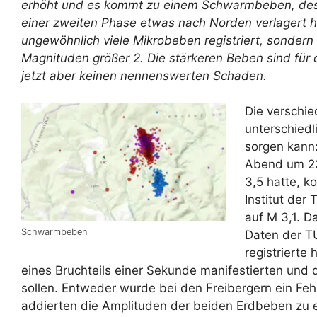
erhöht und es kommt zu einem Schwarmbeben, des
einer zweiten Phase etwas nach Norden verlagert h
ungewöhnlich viele Mikrobeben registriert, sonder
Magnituden größer 2. Die stärkeren Beben sind für 
jetzt aber keinen nennenswerten Schaden.
Die verschi
unterschiedl
sorgen kann
Abend um 23
3,5 hatte, k
Institut de
auf M 3,1. 
Schwarmbeben
Daten der TU
registrierte
eines Bruchteils einer Sekunde manifestierten und
sollen. Entweder wurde bei den Freibergern ein Feh
addierten die Amplituden der beiden Erdbeben zu e