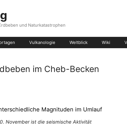
og
 Erdbeben und Naturkatastrophen
ortagen
Vulkanologie
Weltblick
Wiki
V
Erdbeben im Cheb-Becken
unterschiedliche Magnituden im Umlauf
0. November ist die seismische Aktivität