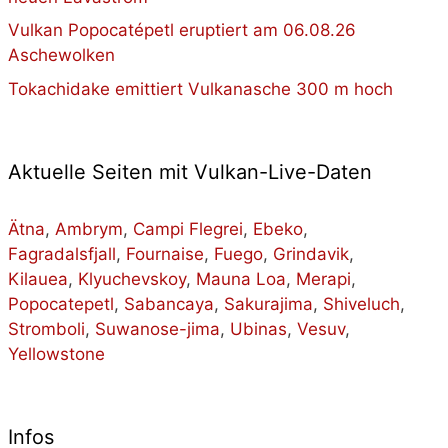
Vulkan Popocatépetl eruptiert am 06.08.26
Aschewolken
Tokachidake emittiert Vulkanasche 300 m hoch
Aktuelle Seiten mit Vulkan-Live-Daten
Ätna
,
Ambrym
,
Campi Flegrei
,
Ebeko
,
Fagradalsfjall
,
Fournaise
,
Fuego
,
Grindavik
,
Kilauea
,
Klyuchevskoy
,
Mauna Loa
,
Merapi
,
Popocatepetl
,
Sabancaya
,
Sakurajima
,
Shiveluch
,
Stromboli
,
Suwanose-jima
,
Ubinas
,
Vesuv
,
Yellowstone
Infos