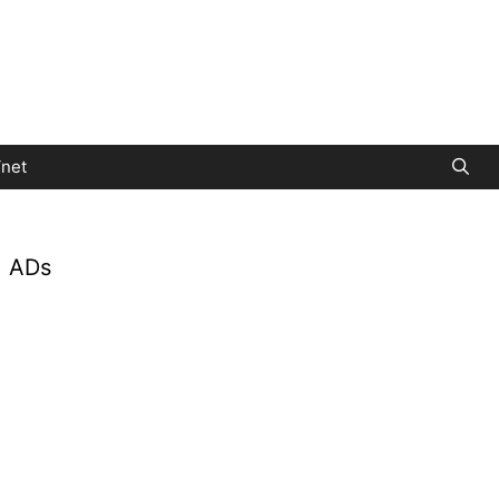
net
ADs