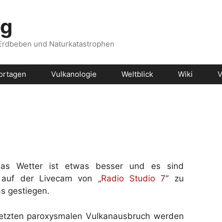
og
 Erdbeben und Naturkatastrophen
ortagen
Vulkanologie
Weltblick
Wiki
V
das Wetter ist etwas besser und es sind
n auf der Livecam von „
Radio Studio 7
“ zu
s gestiegen.
etzten paroxysmalen Vulkanausbruch werden