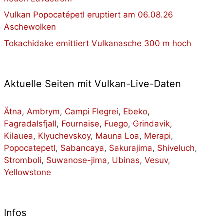
Vulkan Popocatépetl eruptiert am 06.08.26
Aschewolken
Tokachidake emittiert Vulkanasche 300 m hoch
Aktuelle Seiten mit Vulkan-Live-Daten
Ätna
,
Ambrym
,
Campi Flegrei
,
Ebeko
,
Fagradalsfjall
,
Fournaise
,
Fuego
,
Grindavik
,
Kilauea
,
Klyuchevskoy
,
Mauna Loa
,
Merapi
,
Popocatepetl
,
Sabancaya
,
Sakurajima
,
Shiveluch
,
Stromboli
,
Suwanose-jima
,
Ubinas
,
Vesuv
,
Yellowstone
Infos