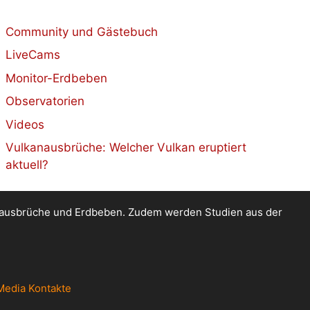
Community und Gästebuch
LiveCams
Monitor-Erdbeben
Observatorien
Videos
Vulkanausbrüche: Welcher Vulkan eruptiert
aktuell?
kanausbrüche und Erdbeben. Zudem werden Studien aus der
Media Kontakte