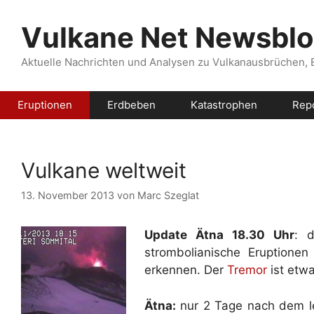
Zum
Inhalt
Vulkane Net Newsbl
springen
Aktuelle Nachrichten und Analysen zu Vulkanausbrüchen,
Eruptionen
Erdbeben
Katastrophen
Rep
Vulkane weltweit
13. November 2013
von
Marc Szeglat
Update Ätna 18.30 Uhr
: 
strombolianische Eruptione
erkennen. Der
Tremor
ist etwa
Ätna:
nur 2 Tage nach dem l