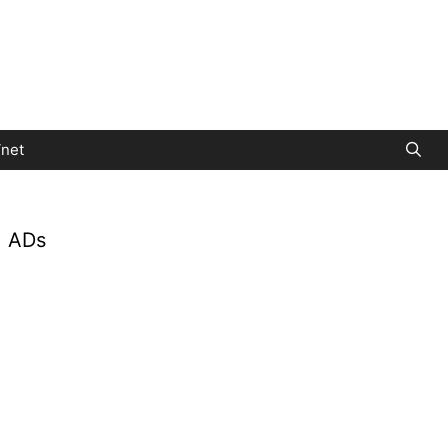
net
ADs