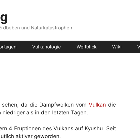
og
 Erdbeben und Naturkatastrophen
ortagen
Vulkanologie
Weltblick
Wiki
V
u sehen, da die Dampfwolken vom
Vulkan
die
h niedriger als in den letzten Tagen.
ern 4 Eruptionen des Vulkans auf Kyushu. Seit
utlich aktiver geworden.