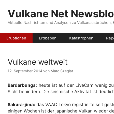
Zum
Inhalt
Vulkane Net Newsbl
springen
Aktuelle Nachrichten und Analysen zu Vulkanausbrüchen,
Eruptionen
Erdbeben
Katastrophen
Rep
Vulkane weltweit
12. September 2014
von
Marc Szeglat
Bardarbunga:
heute ist auf der LiveCam wenig z
Sicht behindern. Die seismische Aktivität ist deutlic
Sakura-jima:
das VAAC Tokyo registrierte seit gest
einigen Wochen ist der japanische Vulkan wieder de