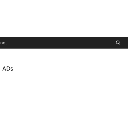
net
ADs