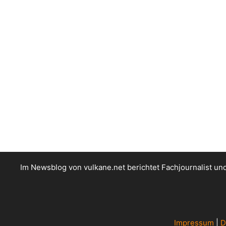
Im Newsblog von vulkane.net berichtet Fachjournalist u
Impressum
|
D