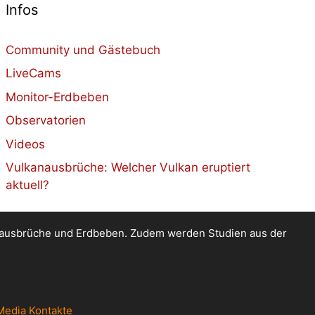
Infos
Community und Gästebuch
LiveCams
Monitor-Erdbeben
Observatorien
Videos
Vulkanausbrüche: Welcher Vulkan eruptiert
aktuell?
kanausbrüche und Erdbeben. Zudem werden Studien aus der
Media Kontakte