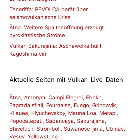
Teneriffa: PEVOLCA berät über
seismovulkanische Krise
Ätna: Weitere Spaltenöffnung erzeugt
pyroklastische Ströme
Vulkan Sakurajima: Aschewolke hüllt
Kagoshima ein
Aktuelle Seiten mit Vulkan-Live-Daten
Ätna
,
Ambrym
,
Campi Flegrei
,
Ebeko
,
Fagradalsfjall
,
Fournaise
,
Fuego
,
Grindavik
,
Kilauea
,
Klyuchevskoy
,
Mauna Loa
,
Merapi
,
Popocatepetl
,
Sabancaya
,
Sakurajima
,
Shiveluch
,
Stromboli
,
Suwanose-jima
,
Ubinas
,
Vesuv
,
Yellowstone