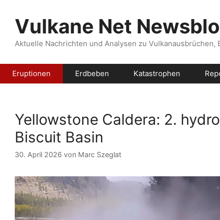
Zum
Inhalt
Vulkane Net Newsbl
springen
Aktuelle Nachrichten und Analysen zu Vulkanausbrüchen,
Eruptionen
Erdbeben
Katastrophen
Rep
Yellowstone Caldera: 2. hydr
Biscuit Basin
30. April 2026
von
Marc Szeglat