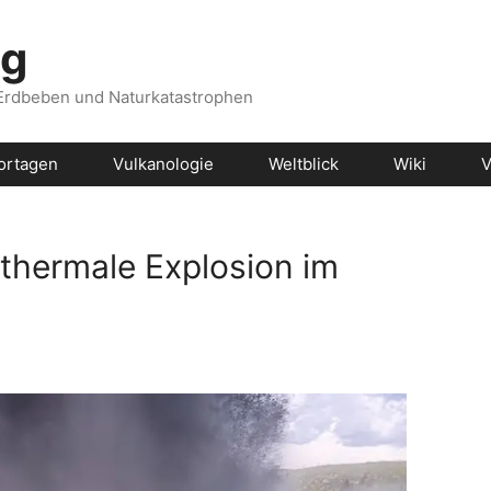
og
 Erdbeben und Naturkatastrophen
ortagen
Vulkanologie
Weltblick
Wiki
V
othermale Explosion im