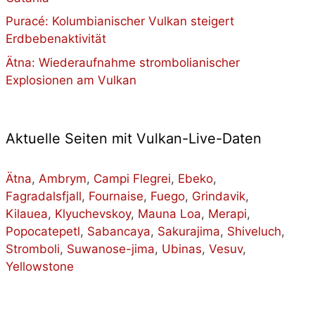
Puracé: Kolumbianischer Vulkan steigert
Erdbebenaktivität
Ätna: Wiederaufnahme strombolianischer
Explosionen am Vulkan
Aktuelle Seiten mit Vulkan-Live-Daten
Ätna
,
Ambrym
,
Campi Flegrei
,
Ebeko
,
Fagradalsfjall
,
Fournaise
,
Fuego
,
Grindavik
,
Kilauea
,
Klyuchevskoy
,
Mauna Loa
,
Merapi
,
Popocatepetl
,
Sabancaya
,
Sakurajima
,
Shiveluch
,
Stromboli
,
Suwanose-jima
,
Ubinas
,
Vesuv
,
Yellowstone