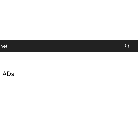
net
ADs