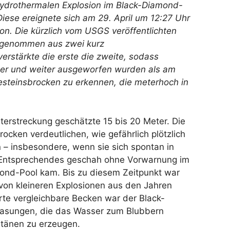
hydrothermalen Explosion im Black-Diamond-
Diese ereignete sich am 29. April um 12:27 Uhr
ion. Die kürzlich vom USGS veröffentlichten
g genommen aus zwei kurz
rstärkte die erste die zweite, sodass
er und weiter ausgeworfen wurden als am
esteinsbrocken zu erkennen, die meterhoch in
terstreckung geschätzte 15 bis 20 Meter. Die
cken verdeutlichen, wie gefährlich plötzlich
 – insbesondere, wenn sie sich spontan in
. Entsprechendes geschah ohne Vorwarnung im
amond-Pool kam. Bis zu diesem Zeitpunkt war
e von kleineren Explosionen aus den Jahren
te vergleichbare Becken war der Black-
gasungen, die das Wasser zum Blubbern
ntänen zu erzeugen.