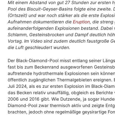
Mit einem Abstand von gut 27 Stunden zur ersten 
Pool des Biscuit-Geyser-Basins folgte eine zweite. 
(Ortszeit) und war noch stärker als die erste Explos
Aufnahmen dokumentieren die
Eruption
, die stren
aufeinanderfolgenden Explosionen bestand. Dabei ve
Schlamm, Gesteinsbrocken und Dampf deutlich höh
Vortag. Im Video sind zudem deutlich faustgroße G
die Luft geschleudert wurden.
Der Black-Diamond-Pool misst entlang seiner Längs
fast bis zum Beckenrand ausgeworfenen Gesteinsbro
auftretende hydrothermale Explosionen sein können
öffentlich zugänglichen Thermalgebieten ereignen
Juli 2024, als es zur ersten Explosion im Black-Di
das Becken relativ unauffällig, obgleich es Bericht
2006 und 2016 gibt. Wie Dutzende, ja sogar Hunder
Diamond-Pool zwar thermisch aktiv und zeigte Ent
brachten, jedoch ohne regelmäßige geysirartige Fo