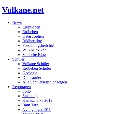
Vulkane.net
News
Eruptionen
Erdbeben
Katastrophen
Bildberichte
Forschungsberichte
WIKI-Lexikon
Startseite Blog
Schüler
Vulkane Schüler
Erdbeben Schüler
Geologie
Dinosaurier
Alle Schülerseiten anzeigen
Reportagen
Fogo
Sinabung
Kamtschatka 2012
Batu Tara
Nyiragongo 2011