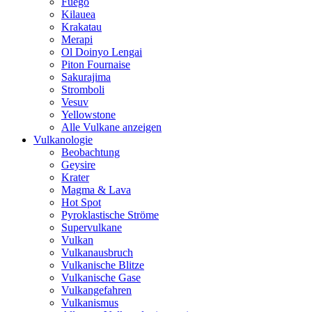
Fuego
Kilauea
Krakatau
Merapi
Ol Doinyo Lengai
Piton Fournaise
Sakurajima
Stromboli
Vesuv
Yellowstone
Alle Vulkane anzeigen
Vulkanologie
Beobachtung
Geysire
Krater
Magma & Lava
Hot Spot
Pyroklastische Ströme
Supervulkane
Vulkan
Vulkanausbruch
Vulkanische Blitze
Vulkanische Gase
Vulkangefahren
Vulkanismus