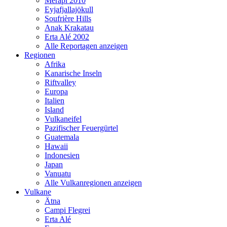
Merapi 2010
Eyjafjallajökull
Soufrière Hills
Anak Krakatau
Erta Alé 2002
Alle Reportagen anzeigen
Regionen
Afrika
Kanarische Inseln
Riftvalley
Europa
Italien
Island
Vulkaneifel
Pazifischer Feuergürtel
Guatemala
Hawaii
Indonesien
Japan
Vanuatu
Alle Vulkanregionen anzeigen
Vulkane
Ätna
Campi Flegrei
Erta Alé