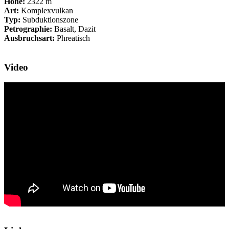
Höhe:
2322 m
Art:
Komplexvulkan
Typ:
Subduktionszone
Petrographie:
Basalt, Dazit
Ausbruchsart:
Phreatisch
Video