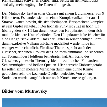
Kamtschatkas schwer erreichbar sind. Selbst für den Mutnovsky
sind allgemein zugängliche Daten dünn gesät.
Der Mutnovsky liegt in einer Caldera mit einem Durchmesser von 9
Kilometern. Es handelt sich um einen Komplexvulkan, der aus 4
Stratovulkanen besteht, die sich überlappen. Entsprechend komplex
ist sein Gipfel aufgebaut. Der höchste Punkt ist 2322 m hoch. Er
überragt den 3 x 1,5 km durchmessenden Hauptkrater, in dem sich
multiple kleinere Krater befinden. Den Hauptkrater halte ich eher für
eine Hangrutsch-Caldera. Dass der Krater in seiner heutigen Form
durch explosive Vulkanausbrüche modelliert wurde, finde ich
weniger wahrscheinlich. Für diese Theorie spricht auch der
Gletscher, der einen Großteil der Hohlform einnimmt und sicherlich
zur Formung der Hohlform beigetragen hat. Am Rand des
Gletschers gibt es ein Thermalgebiet mit zahlreichen Fumarolen,
Schlammtöpfen und heißen Quellen. Hier herrscht Einbruchgefahr.
Es sollen schon mehrere Menschen durch eine dünne Kruste
gebrochen sein, die kochende Quellen bedeckte. Von einem
Studenten wurden angeblich nur noch Knochenreste geborgen.
Bilder vom Mutnovsky