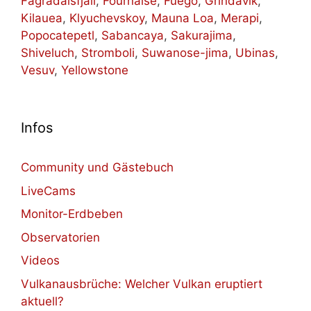
Fagradalsfjall
,
Fournaise
,
Fuego
,
Grindavik
,
Kilauea
,
Klyuchevskoy
,
Mauna Loa
,
Merapi
,
Popocatepetl
,
Sabancaya
,
Sakurajima
,
Shiveluch
,
Stromboli
,
Suwanose-jima
,
Ubinas
,
Vesuv
,
Yellowstone
Infos
Community und Gästebuch
LiveCams
Monitor-Erdbeben
Observatorien
Videos
Vulkanausbrüche: Welcher Vulkan eruptiert
aktuell?