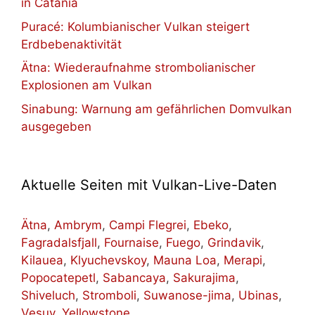
in Catania
Puracé: Kolumbianischer Vulkan steigert
Erdbebenaktivität
Ätna: Wiederaufnahme strombolianischer
Explosionen am Vulkan
Sinabung: Warnung am gefährlichen Domvulkan
ausgegeben
Aktuelle Seiten mit Vulkan-Live-Daten
Ätna
,
Ambrym
,
Campi Flegrei
,
Ebeko
,
Fagradalsfjall
,
Fournaise
,
Fuego
,
Grindavik
,
Kilauea
,
Klyuchevskoy
,
Mauna Loa
,
Merapi
,
Popocatepetl
,
Sabancaya
,
Sakurajima
,
Shiveluch
,
Stromboli
,
Suwanose-jima
,
Ubinas
,
Vesuv
,
Yellowstone