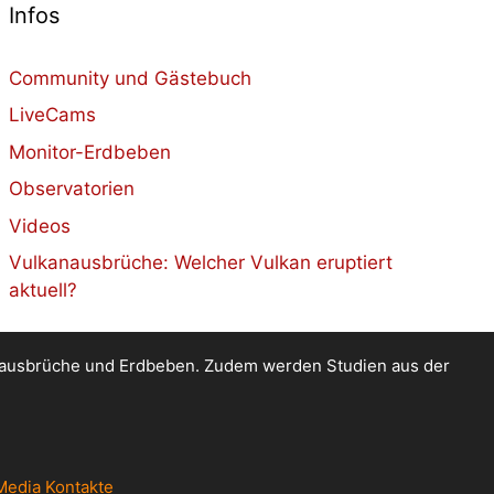
Infos
Community und Gästebuch
LiveCams
Monitor-Erdbeben
Observatorien
Videos
Vulkanausbrüche: Welcher Vulkan eruptiert
aktuell?
kanausbrüche und Erdbeben. Zudem werden Studien aus der
Media Kontakte