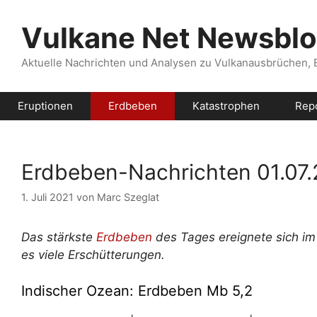
Zum
Inhalt
Vulkane Net Newsbl
springen
Aktuelle Nachrichten und Analysen zu Vulkanausbrüchen,
Eruptionen
Erdbeben
Katastrophen
Rep
Erdbeben-Nachrichten 01.07.
1. Juli 2021
von
Marc Szeglat
Das stärkste
Erdbeben
des Tages ereignete sich i
es viele Erschütterungen.
Indischer Ozean: Erdbeben Mb 5,2