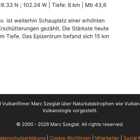
19.33 N ; 102.24 W | Tiefe: 8 km | Mb 43,6
to
ist weiterhin Schauplatz einer erhöhten
Erschütterungen gezählt. Die Stärkste heute
km Tiefe. Das Epizentrum befand sich 15 km
nd Vulkanfilmer Marc Szeglat über Naturkatastrophen wie Vul
Vulkanologie vorgestellt.
© 2000 - 2026 Marc Szeglat. All rights reserved.
atenschutzerklärung
|
Cookie-Richtlinien
|
Mitarbeiter
|
Social 