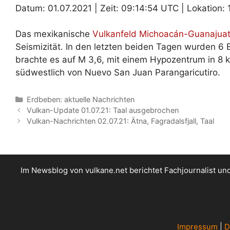
Datum: 01.07.2021 | Zeit: 09:14:54 UTC | Lokation: 
Das mexikanische
Vulkanfeld Michoacán-Guanajua
Seismizität. In den letzten beiden Tagen wurden 6 
brachte es auf M 3,6, mit einem Hypozentrum in 8 
südwestlich von Nuevo San Juan Parangaricutiro.
Kategorien
Erdbeben: aktuelle Nachrichten
Vulkan-Update 01.07.21: Taal ausgebrochen
Vulkan-Nachrichten 02.07.21: Ätna, Fagradalsfjall, Taal
Im Newsblog von vulkane.net berichtet Fachjournalist u
Impressum
|
D