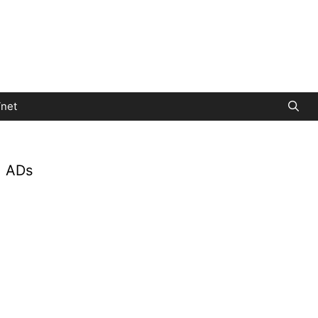
net
ADs