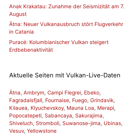
Anak Krakatau: Zunahme der Seismizität am 7.
August
Ätna: Neuer Vulkanausbruch stört Flugverkehr
in Catania
Puracé: Kolumbianischer Vulkan steigert
Erdbebenaktivität
Aktuelle Seiten mit Vulkan-Live-Daten
Ätna
,
Ambrym
,
Campi Flegrei
,
Ebeko
,
Fagradalsfjall
,
Fournaise
,
Fuego
,
Grindavik
,
Kilauea
,
Klyuchevskoy
,
Mauna Loa
,
Merapi
,
Popocatepetl
,
Sabancaya
,
Sakurajima
,
Shiveluch
,
Stromboli
,
Suwanose-jima
,
Ubinas
,
Vesuv
,
Yellowstone