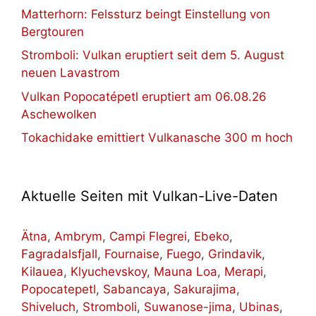
Matterhorn: Felssturz beingt Einstellung von
Bergtouren
Stromboli: Vulkan eruptiert seit dem 5. August
neuen Lavastrom
Vulkan Popocatépetl eruptiert am 06.08.26
Aschewolken
Tokachidake emittiert Vulkanasche 300 m hoch
Aktuelle Seiten mit Vulkan-Live-Daten
Ätna
,
Ambrym
,
Campi Flegrei
,
Ebeko
,
Fagradalsfjall
,
Fournaise
,
Fuego
,
Grindavik
,
Kilauea
,
Klyuchevskoy
,
Mauna Loa
,
Merapi
,
Popocatepetl
,
Sabancaya
,
Sakurajima
,
Shiveluch
,
Stromboli
,
Suwanose-jima
,
Ubinas
,