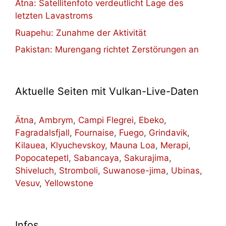
Ätna: Satellitenfoto verdeutlicht Lage des
letzten Lavastroms
Ruapehu: Zunahme der Aktivität
Pakistan: Murengang richtet Zerstörungen an
Aktuelle Seiten mit Vulkan-Live-Daten
Ätna
,
Ambrym
,
Campi Flegrei
,
Ebeko
,
Fagradalsfjall
,
Fournaise
,
Fuego
,
Grindavik
,
Kilauea
,
Klyuchevskoy
,
Mauna Loa
,
Merapi
,
Popocatepetl
,
Sabancaya
,
Sakurajima
,
Shiveluch
,
Stromboli
,
Suwanose-jima
,
Ubinas
,
Vesuv
,
Yellowstone
Infos