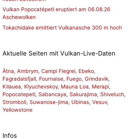
Vulkan Popocatépetl eruptiert am 06.08.26
Aschewolken
Tokachidake emittiert Vulkanasche 300 m hoch
Aktuelle Seiten mit Vulkan-Live-Daten
Ätna
,
Ambrym
,
Campi Flegrei
,
Ebeko
,
Fagradalsfjall
,
Fournaise
,
Fuego
,
Grindavik
,
Kilauea
,
Klyuchevskoy
,
Mauna Loa
,
Merapi
,
Popocatepetl
,
Sabancaya
,
Sakurajima
,
Shiveluch
,
Stromboli
,
Suwanose-jima
,
Ubinas
,
Vesuv
,
Yellowstone
Infos