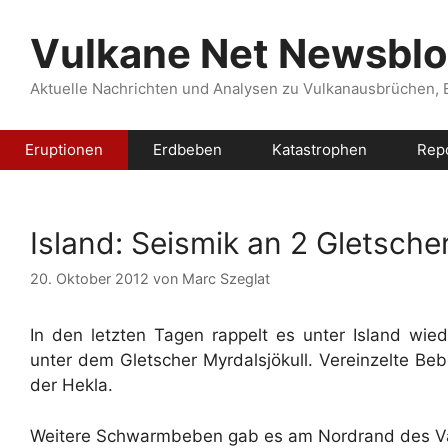
Zum
Inhalt
Vulkane Net Newsbl
springen
Aktuelle Nachrichten und Analysen zu Vulkanausbrüchen,
Eruptionen
Erdbeben
Katastrophen
Rep
Island: Seismik an 2 Gletsche
20. Oktober 2012
von
Marc Szeglat
In den letzten Tagen rappelt es unter Island wi
unter dem Gletscher Myrdalsjökull. Vereinzelte Beb
der Hekla.
Weitere Schwarmbeben gab es am Nordrand des Vatna