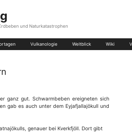
og
 Erdbeben und Naturkatastrophen
ortagen
Vulkanologie
Weltblick
Wiki
V
rn
eder ganz gut. Schwarmbeben ereigneten sich
en gab es auch unter dem Eyjafjallajökull und
jökulls, genauer bei Kverkfjöll. Dort gibt