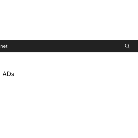
net
ADs