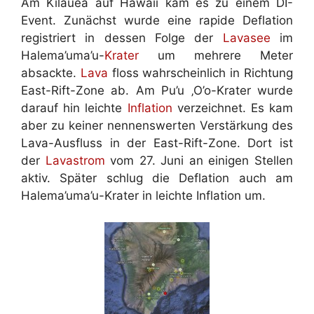
Am Kilauea auf Hawaii kam es zu einem DI-
Event. Zunächst wurde eine rapide Deflation
registriert in dessen Folge der
Lavasee
im
Halema’uma’u-
Krater
um mehrere Meter
absackte.
Lava
floss wahrscheinlich in Richtung
East-Rift-Zone ab. Am Pu’u ‚O’o-Krater wurde
darauf hin leichte
Inflation
verzeichnet. Es kam
aber zu keiner nennenswerten Verstärkung des
Lava-Ausfluss in der East-Rift-Zone. Dort ist
der
Lavastrom
vom 27. Juni an einigen Stellen
aktiv. Später schlug die Deflation auch am
Halema’uma’u-Krater in leichte Inflation um.