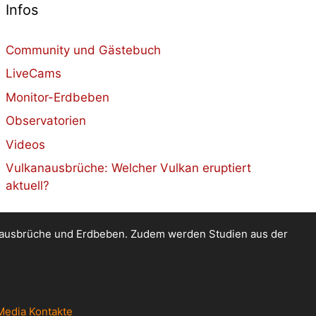
Infos
Community und Gästebuch
LiveCams
Monitor-Erdbeben
Observatorien
Videos
Vulkanausbrüche: Welcher Vulkan eruptiert
aktuell?
kanausbrüche und Erdbeben. Zudem werden Studien aus der
Media Kontakte