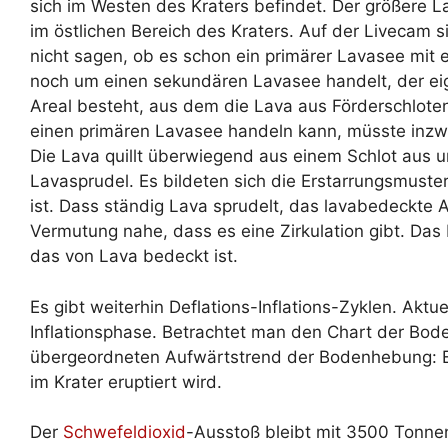
sich im Westen des Kraters befindet. Der größere Lav
im östlichen Bereich des Kraters. Auf der Livecam si
nicht sagen, ob es schon ein primärer Lavasee mit 
noch um einen sekundären Lavasee handelt, der eig
Areal besteht, aus dem die Lava aus Förderschloten
einen primären Lavasee handeln kann, müsste inzwi
Die Lava quillt überwiegend aus einem Schlot aus 
Lavasprudel. Es bildeten sich die Erstarrungsmuster
ist. Dass ständig Lava sprudelt, das lavabedeckte Ar
Vermutung nahe, dass es eine Zirkulation gibt. Da
das von Lava bedeckt ist.
Es gibt weiterhin Deflations-Inflations-Zyklen. Aktue
Inflationsphase. Betrachtet man den Chart der Bod
übergeordneten Aufwärtstrend der Bodenhebung: Es 
im Krater eruptiert wird.
Der
Schwefeldioxid
-Ausstoß bleibt mit 3500 Tonne