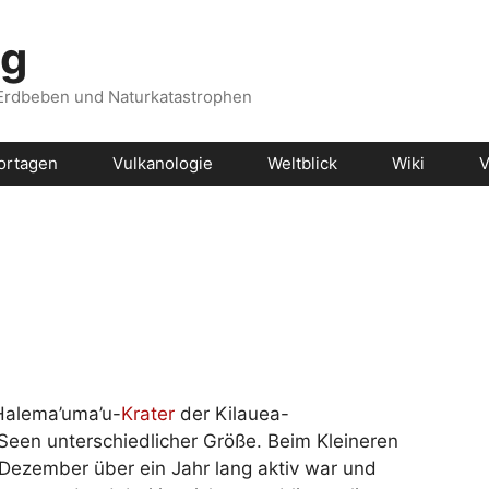
og
 Erdbeben und Naturkatastrophen
ortagen
Vulkanologie
Weltblick
Wiki
V
alema’uma’u-
Krater
der Kilauea-
 Seen unterschiedlicher Größe. Beim Kleineren
 Dezember über ein Jahr lang aktiv war und