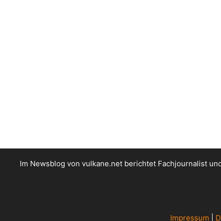
Im Newsblog von vulkane.net berichtet Fachjournalist u
Impressum
|
D