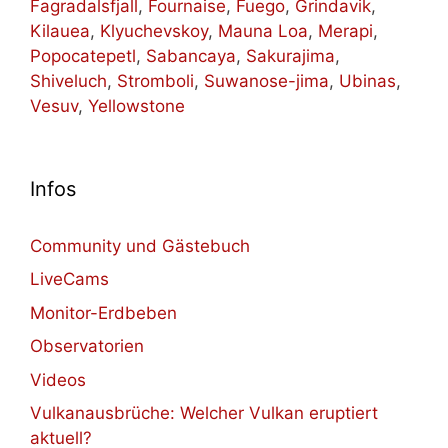
Fagradalsfjall
,
Fournaise
,
Fuego
,
Grindavik
,
Kilauea
,
Klyuchevskoy
,
Mauna Loa
,
Merapi
,
Popocatepetl
,
Sabancaya
,
Sakurajima
,
Shiveluch
,
Stromboli
,
Suwanose-jima
,
Ubinas
,
Vesuv
,
Yellowstone
Infos
Community und Gästebuch
LiveCams
Monitor-Erdbeben
Observatorien
Videos
Vulkanausbrüche: Welcher Vulkan eruptiert
aktuell?