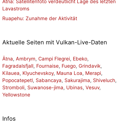
Ätna: Satellitenfoto verdeutlicht Lage des letzten
Lavastroms
Ruapehu: Zunahme der Aktivität
Aktuelle Seiten mit Vulkan-Live-Daten
Ätna
,
Ambrym
,
Campi Flegrei
,
Ebeko
,
Fagradalsfjall
,
Fournaise
,
Fuego
,
Grindavik
,
Kilauea
,
Klyuchevskoy
,
Mauna Loa
,
Merapi
,
Popocatepetl
,
Sabancaya
,
Sakurajima
,
Shiveluch
,
Stromboli
,
Suwanose-jima
,
Ubinas
,
Vesuv
,
Yellowstone
Infos