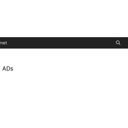
net
ADs