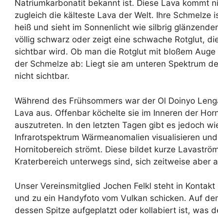
Natriumkarbonatit bekannt ist. Diese Lava kommt nic
zugleich die kälteste Lava der Welt. Ihre Schmelze
heiß und sieht im Sonnenlicht wie silbrig glänzende
völlig schwarz oder zeigt eine schwache Rotglut, di
sichtbar wird. Ob man die Rotglut mit bloßem Auge
der Schmelze ab: Liegt sie am unteren Spektrum des
nicht sichtbar.
Während des Frühsommers war der Ol Doinyo Lengai 
Lava aus. Offenbar köchelte sie im Inneren der Horn
auszutreten. In den letzten Tagen gibt es jedoch wie
Infrarotspektrum Wärmeanomalien visualisieren und
Hornitobereich strömt. Diese bildet kurze Lavaströ
Kraterbereich unterwegs sind, sich zeitweise aber
Unser Vereinsmitglied Jochen Felkl steht in Kontakt
und zu ein Handyfoto vom Vulkan schicken. Auf dem
dessen Spitze aufgeplatzt oder kollabiert ist, was 