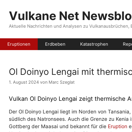
Zum
Inhalt
Vulkane Net Newsbl
springen
Aktuelle Nachrichten und Analysen zu Vulkanausbrüchen,
Eruptionen
Erdbeben
Katastrophen
Rep
Ol Doinyo Lengai mit thermis
1. August 2024
von
Marc Szeglat
Vulkan Ol Doinyo Lengai zeigt thermische A
Der Ol Doinyo Lengai liegt im Norden von Tansania,
südlich des Natronsees. Auch die Grenze zu Kenia is
Gottberg der Maasai und bekannt für die
Eruption
e