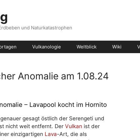
og
 Erdbeben und Naturkatastrophen
ortagen
Vulkanologie
Weltblick
Wiki
V
cher Anomalie am 1.08.24
nomalie – Lavapool kocht im Hornito
 genauer gesagt östlich der Serengeti und
t nicht weit entfernt. Der
Vulkan
ist der
iner einzigartigen
Lava
-Art, die als