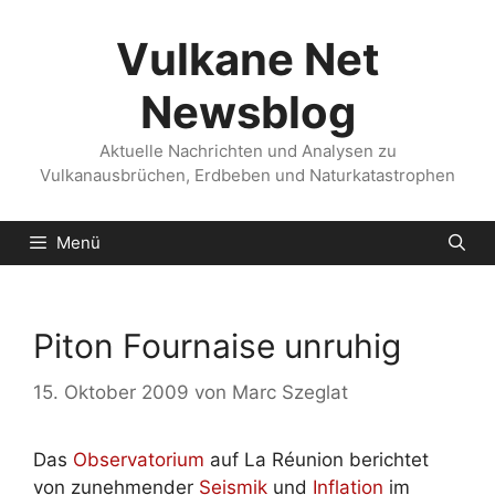
Zum
Inhalt
Vulkane Net
springen
Newsblog
Aktuelle Nachrichten und Analysen zu
Vulkanausbrüchen, Erdbeben und Naturkatastrophen
Menü
Piton Fournaise unruhig
15. Oktober 2009
von
Marc Szeglat
Das
Observatorium
auf La Réunion berichtet
von zunehmender
Seismik
und
Inflation
im