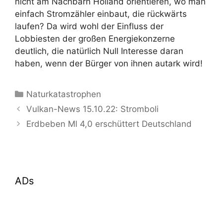
nicht am Nachbarn Holland orientieren, wo man
einfach Stromzähler einbaut, die rückwärts
laufen? Da wird wohl der Einfluss der
Lobbiesten der großen Energiekonzerne
deutlich, die natürlich Null Interesse daran
haben, wenn der Bürger von ihnen autark wird!
Kategorien
Naturkatastrophen
Vulkan-News 15.10.22: Stromboli
Erdbeben Ml 4,0 erschüttert Deutschland
ADs