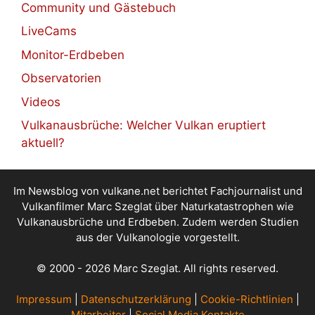
Community und Gästebuch
LiveCams
Monitor-Erdbeben
Observatorien
Videos
Vulkanausbrüche: Welcher Vulkan eruptiert
aktuell?
Im Newsblog von vulkane.net berichtet Fachjournalist und
Vulkanfilmer Marc Szeglat über Naturkatastrophen wie
Vulkanausbrüche und Erdbeben. Zudem werden Studien
aus der Vulkanologie vorgestellt.
© 2000 - 2026 Marc Szeglat. All rights reserved.
Impressum
|
Datenschutzerklärung
|
Cookie-Richtlinien
|
Mitarbeiter
|
Social Media Kontakte