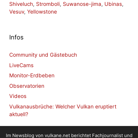
Shiveluch
,
Stromboli
,
Suwanose-jima
,
Ubinas
,
Vesuv
,
Yellowstone
Infos
Community und Gästebuch
LiveCams
Monitor-Erdbeben
Observatorien
Videos
Vulkanausbrüche: Welcher Vulkan eruptiert
aktuell?
Im Newsblog von vulkane.net berichtet Fachjournalist und