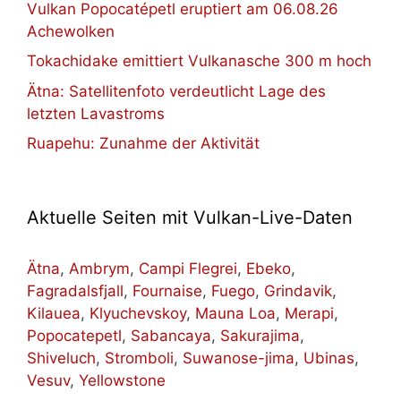
Vulkan Popocatépetl eruptiert am 06.08.26
Achewolken
Tokachidake emittiert Vulkanasche 300 m hoch
Ätna: Satellitenfoto verdeutlicht Lage des
letzten Lavastroms
Ruapehu: Zunahme der Aktivität
Aktuelle Seiten mit Vulkan-Live-Daten
Ätna
,
Ambrym
,
Campi Flegrei
,
Ebeko
,
Fagradalsfjall
,
Fournaise
,
Fuego
,
Grindavik
,
Kilauea
,
Klyuchevskoy
,
Mauna Loa
,
Merapi
,
Popocatepetl
,
Sabancaya
,
Sakurajima
,
Shiveluch
,
Stromboli
,
Suwanose-jima
,
Ubinas
,
Vesuv
,
Yellowstone