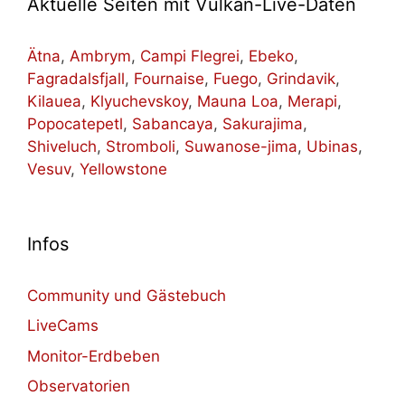
Aktuelle Seiten mit Vulkan-Live-Daten
Ätna
,
Ambrym
,
Campi Flegrei
,
Ebeko
,
Fagradalsfjall
,
Fournaise
,
Fuego
,
Grindavik
,
Kilauea
,
Klyuchevskoy
,
Mauna Loa
,
Merapi
,
Popocatepetl
,
Sabancaya
,
Sakurajima
,
Shiveluch
,
Stromboli
,
Suwanose-jima
,
Ubinas
,
Vesuv
,
Yellowstone
Infos
Community und Gästebuch
LiveCams
Monitor-Erdbeben
Observatorien