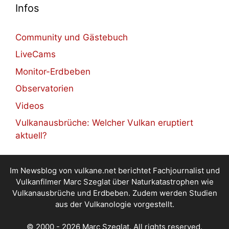
Infos
Community und Gästebuch
LiveCams
Monitor-Erdbeben
Observatorien
Videos
Vulkanausbrüche: Welcher Vulkan eruptiert
aktuell?
Im Newsblog von vulkane.net berichtet Fachjournalist und
Vulkanfilmer Marc Szeglat über Naturkatastrophen wie
Vulkanausbrüche und Erdbeben. Zudem werden Studien
aus der Vulkanologie vorgestellt.
© 2000 - 2026 Marc Szeglat. All rights reserved.