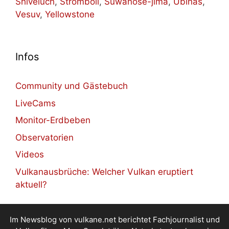
Shiveluch
,
Stromboli
,
Suwanose-jima
,
Ubinas
,
Vesuv
,
Yellowstone
Infos
Community und Gästebuch
LiveCams
Monitor-Erdbeben
Observatorien
Videos
Vulkanausbrüche: Welcher Vulkan eruptiert
aktuell?
Im Newsblog von vulkane.net berichtet Fachjournalist und