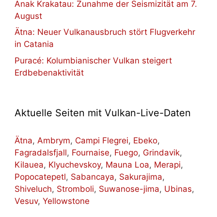
Anak Krakatau: Zunahme der Seismizität am 7.
August
Ätna: Neuer Vulkanausbruch stört Flugverkehr
in Catania
Puracé: Kolumbianischer Vulkan steigert
Erdbebenaktivität
Aktuelle Seiten mit Vulkan-Live-Daten
Ätna
,
Ambrym
,
Campi Flegrei
,
Ebeko
,
Fagradalsfjall
,
Fournaise
,
Fuego
,
Grindavik
,
Kilauea
,
Klyuchevskoy
,
Mauna Loa
,
Merapi
,
Popocatepetl
,
Sabancaya
,
Sakurajima
,
Shiveluch
,
Stromboli
,
Suwanose-jima
,
Ubinas
,
Vesuv
,
Yellowstone