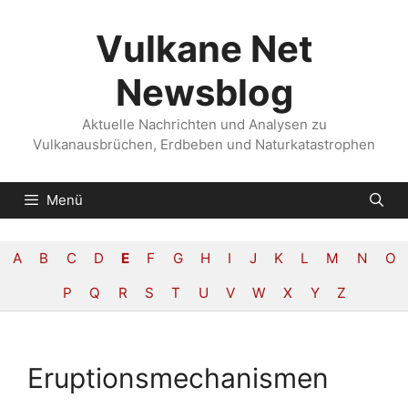
Zum
Inhalt
Vulkane Net
springen
Newsblog
Aktuelle Nachrichten und Analysen zu
Vulkanausbrüchen, Erdbeben und Naturkatastrophen
Menü
A
B
C
D
E
F
G
H
I
J
K
L
M
N
O
P
Q
R
S
T
U
V
W
X
Y
Z
Eruptionsmechanismen