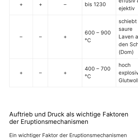
effusiv 
+
+
–
bis 1230
ejektiv
schiebt
saure
600 – 900
–
–
+
Laven 
°C
den Sch
(Dom)
hoch
400 – 700
+
–
+
explosiv
°C
Glutwol
Auftrieb und Druck als wichtige Faktoren
der Eruptionsmechanismen
Ein wichtiger Faktor der Eruptionsmechanismen