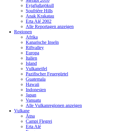
Merapi 2010
Eyjafjallajökull
Soufrière Hills
Anak Krakatau
Erta Alé 2002
Alle Reportagen anzeigen
Regionen
Afrika
Kanarische Inseln
Riftvalley
Europa
Italien
Island
Vulkaneifel
Pazifischer Feuergürtel
Guatemala
Hawaii
Indonesien
Japan
Vanuatu
Alle Vulkanregionen anzeigen
Vulkane
Ätna
Campi Flegrei
Erta Alé