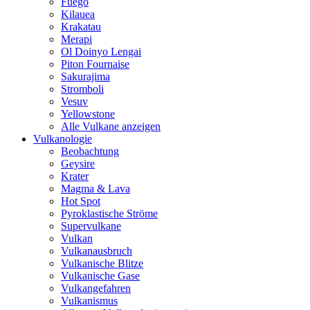
Fuego
Kilauea
Krakatau
Merapi
Ol Doinyo Lengai
Piton Fournaise
Sakurajima
Stromboli
Vesuv
Yellowstone
Alle Vulkane anzeigen
Vulkanologie
Beobachtung
Geysire
Krater
Magma & Lava
Hot Spot
Pyroklastische Ströme
Supervulkane
Vulkan
Vulkanausbruch
Vulkanische Blitze
Vulkanische Gase
Vulkangefahren
Vulkanismus