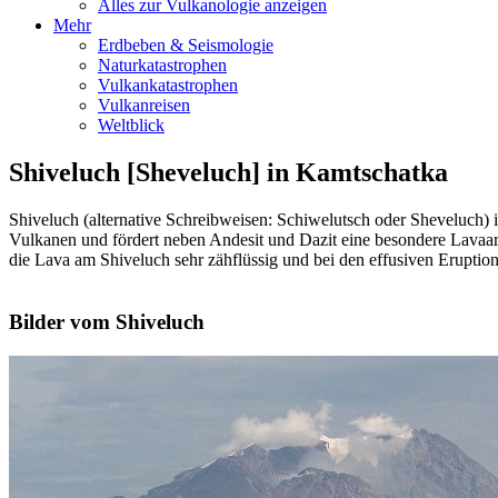
Alles zur Vulkanologie anzeigen
Mehr
Erdbeben & Seismologie
Naturkatastrophen
Vulkankatastrophen
Vulkanreisen
Weltblick
Shiveluch [Sheveluch] in Kamtschatka
Shiveluch (alternative Schreibweisen: Schiwelutsch oder Sheveluch) 
Vulkanen und fördert neben Andesit und Dazit eine besondere Lavaart
die Lava am Shiveluch sehr zähflüssig und bei den effusiven Eruption
Bilder vom Shiveluch