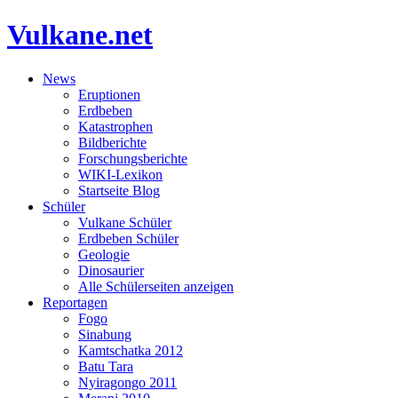
Vulkane.net
News
Eruptionen
Erdbeben
Katastrophen
Bildberichte
Forschungsberichte
WIKI-Lexikon
Startseite Blog
Schüler
Vulkane Schüler
Erdbeben Schüler
Geologie
Dinosaurier
Alle Schülerseiten anzeigen
Reportagen
Fogo
Sinabung
Kamtschatka 2012
Batu Tara
Nyiragongo 2011