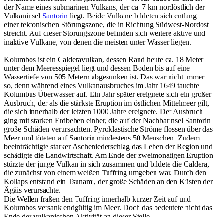
der Name eines submarinen Vulkans, der ca. 7 km nordöstlich der
Vulkaninsel
Santorin
liegt. Beide Vulkane bildeten sich entlang
einer tektonischen Störungszone, die in Richtung Südwest-Nordost
streicht. Auf dieser Störungszone befinden sich weitere aktive und
inaktive Vulkane, von denen die meisten unter Wasser liegen.
Kolumbos ist ein Calderavulkan, dessen Rand heute ca. 18 Meter
unter dem Meeresspiegel liegt und dessen Boden bis auf eine
Wassertiefe von 505 Metern abgesunken ist. Das war nicht immer
so, denn während eines Vulkanausbruches im Jahr 1649 tauchte
Kolumbus Überwasser auf. Ein Jahr später ereignete sich ein großer
Ausbruch, der als die stärkste Eruption im östlichen Mittelmeer gilt,
die sich innerhalb der letzten 1000 Jahre ereignete. Der Ausbruch
ging mit starken Erdbeben einher, die auf der Nachbarinsel Santorin
große Schäden verursachten. Pyroklastische Ströme flossen über das
Meer und töteten auf Santorin mindestens 50 Menschen. Zudem
beeinträchtigte starker Ascheniederschlag das Leben der Region und
schädigte die Landwirtschaft. Am Ende der zweimonatigen Eruption
stürzte der junge Vulkan in sich zusammen und bildete die Caldera,
die zunächst von einem weißen Tuffring umgeben war. Durch den
Kollaps entstand ein Tsunami, der große Schäden an den Küsten der
Ägäis verursachte.
Die Wellen fraßen den Tuffring innerhalb kurzer Zeit auf und
Kolumbos versank endgültig im Meer. Doch das bedeutete nicht das
Ende der vulkanischen Aktivität an dieser Stelle.