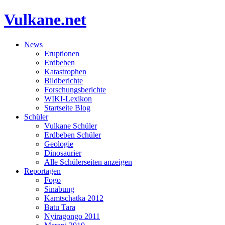
Vulkane.net
News
Eruptionen
Erdbeben
Katastrophen
Bildberichte
Forschungsberichte
WIKI-Lexikon
Startseite Blog
Schüler
Vulkane Schüler
Erdbeben Schüler
Geologie
Dinosaurier
Alle Schülerseiten anzeigen
Reportagen
Fogo
Sinabung
Kamtschatka 2012
Batu Tara
Nyiragongo 2011