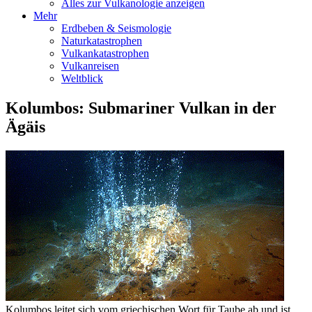
Alles zur Vulkanologie anzeigen
Mehr
Erdbeben & Seismologie
Naturkatastrophen
Vulkankatastrophen
Vulkanreisen
Weltblick
Kolumbos: Submariner Vulkan in der
Ägäis
Kolumbos leitet sich vom griechischen Wort für Taube ab und ist