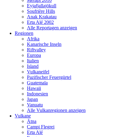
Merapi 2010
Eyjafjallajökull
Soufrière Hills
Anak Krakatau
Erta Alé 2002
Alle Reportagen anzeigen
Regionen
Afrika
Kanarische Inseln
Riftvalley
Europa
Italien
Island
Vulkaneifel
Pazifischer Feuergürtel
Guatemala
Hawaii
Indonesien
Japan
Vanuatu
Alle Vulkanregionen anzeigen
Vulkane
Ätna
Campi Flegrei
Erta Alé