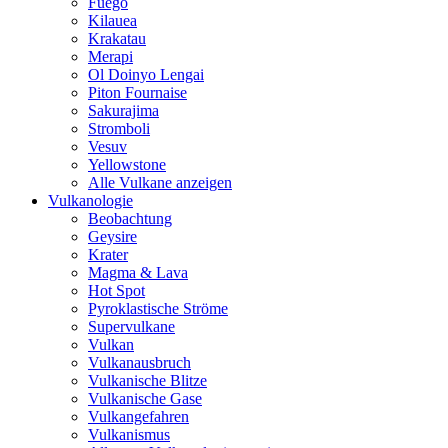
Fuego
Kilauea
Krakatau
Merapi
Ol Doinyo Lengai
Piton Fournaise
Sakurajima
Stromboli
Vesuv
Yellowstone
Alle Vulkane anzeigen
Vulkanologie
Beobachtung
Geysire
Krater
Magma & Lava
Hot Spot
Pyroklastische Ströme
Supervulkane
Vulkan
Vulkanausbruch
Vulkanische Blitze
Vulkanische Gase
Vulkangefahren
Vulkanismus