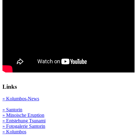
Links
» Kolumbos-News
» Santorin
» Minoische Eruption
» Entstehung Tsunami
» Fotogalerie Santorin
» Kolumbos