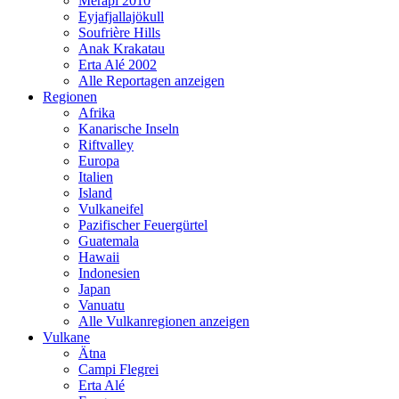
Merapi 2010
Eyjafjallajökull
Soufrière Hills
Anak Krakatau
Erta Alé 2002
Alle Reportagen anzeigen
Regionen
Afrika
Kanarische Inseln
Riftvalley
Europa
Italien
Island
Vulkaneifel
Pazifischer Feuergürtel
Guatemala
Hawaii
Indonesien
Japan
Vanuatu
Alle Vulkanregionen anzeigen
Vulkane
Ätna
Campi Flegrei
Erta Alé