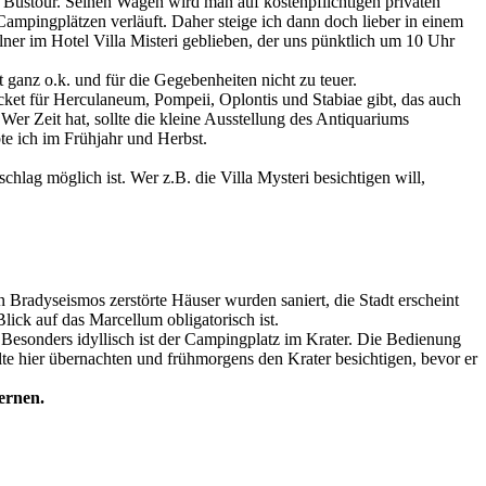
r Bustour. Seinen Wagen wird man auf kostenpflichtigen privaten
ampingplätzen verläuft. Daher steige ich dann doch lieber in einem
llner im Hotel Villa Misteri geblieben, der uns pünktlich um 10 Uhr
ganz o.k. und für die Gegebenheiten nicht zu teuer.
icket für Herculaneum, Pompeii, Oplontis und Stabiae gibt, das auch
Wer Zeit hat, sollte die kleine Ausstellung des Antiquariums
te ich im Frühjahr und Herbst.
chlag möglich ist. Wer z.B. die Villa Mysteri besichtigen will,
en Bradyseismos zerstörte Häuser wurden saniert, die Stadt erscheint
ick auf das Marcellum obligatorisch ist.
Besonders idyllisch ist der Campingplatz im Krater. Die Bedienung
te hier übernachten und frühmorgens den Krater besichtigen, bevor er
ternen.