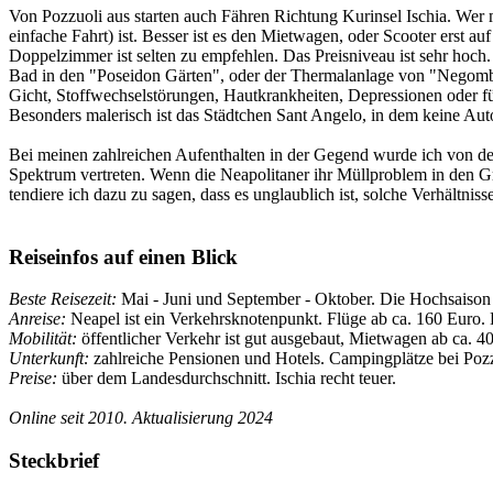
Von Pozzuoli aus starten auch Fähren Richtung Kurinsel Ischia. Wer m
einfache Fahrt) ist. Besser ist es den Mietwagen, oder Scooter erst au
Doppelzimmer ist selten zu empfehlen. Das Preisniveau ist sehr hoch
Bad in den "Poseidon Gärten", oder der Thermalanlage von "Negomb
Gicht, Stoffwechselstörungen, Hautkrankheiten, Depressionen oder f
Besonders malerisch ist das Städtchen Sant Angelo, in dem keine Aut
Bei meinen zahlreichen Aufenthalten in der Gegend wurde ich von d
Spektrum vertreten. Wenn die Neapolitaner ihr Müllproblem in den G
tendiere ich dazu zu sagen, dass es unglaublich ist, solche Verhältni
Reiseinfos auf einen Blick
Beste Reisezeit:
Mai - Juni und September - Oktober. Die Hochsaison
Anreise:
Neapel ist ein Verkehrsknotenpunkt. Flüge ab ca. 160 Euro. 
Mobilität:
öffentlicher Verkehr ist gut ausgebaut, Mietwagen ab ca. 4
Unterkunft:
zahlreiche Pensionen und Hotels. Campingplätze bei Pozzu
Preise:
über dem Landesdurchschnitt. Ischia recht teuer.
Online seit 2010. Aktualisierung 2024
Steckbrief