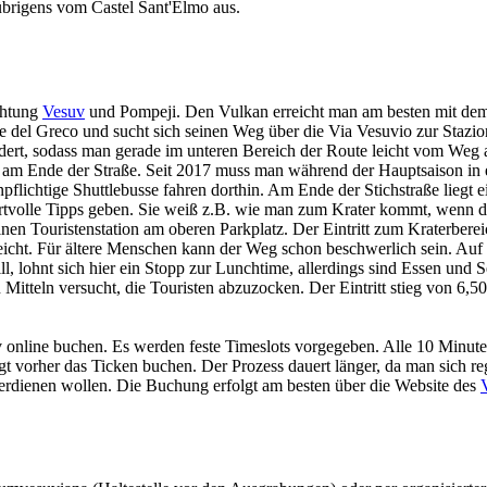
brigens vom Castel Sant'Elmo aus.
ichtung
Vesuv
und Pompeji. Den Vulkan erreicht man am besten mit dem 
 del Greco und sucht sich seinen Weg über die Via Vesuvio zur Stazion
hildert, sodass man gerade im unteren Bereich der Route leicht vom W
m Ende der Straße. Seit 2017 muss man während der Hauptsaison in ein
pflichtige Shuttlebusse fahren dorthin. Am Ende der Stichstraße liegt e
tvolle Tipps geben. Sie weiß z.B. wie man zum Krater kommt, wenn de
nen Touristenstation am oberen Parkplatz. Der Eintritt zum Kraterberei
cht. Für ältere Menschen kann der Weg schon beschwerlich sein. Auf 
 lohnt sich hier ein Stopp zur Lunchtime, allerdings sind Essen und Se
 Mitteln versucht, die Touristen abzuzocken. Der Eintritt stieg von 6,5
 online buchen. Es werden feste Timeslots vorgegeben. Alle 10 Minu
 vorher das Ticken buchen. Der Prozess dauert länger, da man sich regi
 verdienen wollen. Die Buchung erfolgt am besten über die Website des