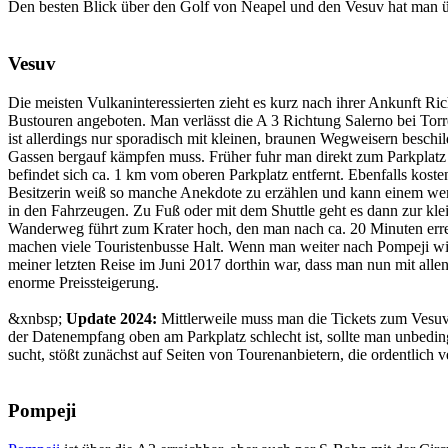
Den besten Blick über den Golf von Neapel und den Vesuv hat man ü
Vesuv
Die meisten Vulkaninteressierten zieht es kurz nach ihrer Ankunft R
Bustouren angeboten. Man verlässt die A 3 Richtung Salerno bei Torre
ist allerdings nur sporadisch mit kleinen, braunen Wegweisern besc
Gassen bergauf kämpfen muss. Früher fuhr man direkt zum Parkplatz a
befindet sich ca. 1 km vom oberen Parkplatz entfernt. Ebenfalls kosten
Besitzerin weiß so manche Anekdote zu erzählen und kann einem wer
in den Fahrzeugen. Zu Fuß oder mit dem Shuttle geht es dann zur klei
Wanderweg führt zum Krater hoch, den man nach ca. 20 Minuten errei
machen viele Touristenbusse Halt. Wenn man weiter nach Pompeji will,
meiner letzten Reise im Juni 2017 dorthin war, dass man nun mit allen
enorme Preissteigerung.
&xnbsp;
Update 2024:
Mittlerweile muss man die Tickets zum Vesuv
der Datenempfang oben am Parkplatz schlecht ist, sollte man unbedingt
sucht, stößt zunächst auf Seiten von Tourenanbietern, die ordentlich
Pompeji