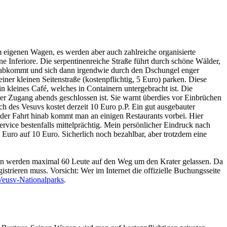
eigenen Wagen, es werden aber auch zahlreiche organisierte
e Inferiore. Die serpentinenreiche Straße führt durch schöne Wälder,
eg abkommt und sich dann irgendwie durch den Dschungel enger
er kleinen Seitenstraße (kostenpflichtig, 5 Euro) parken. Diese
in kleines Café, welches in Containern untergebracht ist. Die
r Zugang abends geschlossen ist. Sie warnt überdies vor Einbrüchen
ch des Vesuvs kostet derzeit 10 Euro p.P. Ein gut ausgebauter
der Fahrt hinab kommt man an einigen Restaurants vorbei. Hier
rvice bestenfalls mittelprächtig. Mein persönlicher Eindruck nach
0 Euro auf 10 Euro. Sicherlich noch bezahlbar, aber trotzdem eine
ten werden maximal 60 Leute auf den Weg um den Krater gelassen. Da
strieren muss. Vorsicht: Wer im Internet die offizielle Buchungsseite
Veusv-Nationalparks
.