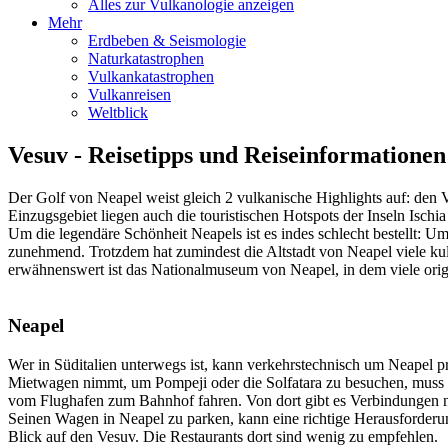
Alles zur Vulkanologie anzeigen
Mehr
Erdbeben & Seismologie
Naturkatastrophen
Vulkankatastrophen
Vulkanreisen
Weltblick
Vesuv - Reisetipps und Reiseinformationen
Der Golf von Neapel weist gleich 2 vulkanische Highlights auf: de
Einzugsgebiet liegen auch die touristischen Hotspots der Inseln Ischi
Um die legendäre Schönheit Neapels ist es indes schlecht bestellt:
zunehmend. Trotzdem hat zumindest die Altstadt von Neapel viele k
erwähnenswert ist das Nationalmuseum von Neapel, in dem viele orig
Neapel
Wer in Süditalien unterwegs ist, kann verkehrstechnisch um Neapel p
Mietwagen nimmt, um Pompeji oder die Solfatara zu besuchen, muss zu
vom Flughafen zum Bahnhof fahren. Von dort gibt es Verbindungen n
Seinen Wagen in Neapel zu parken, kann eine richtige Herausforderu
Blick auf den Vesuv. Die Restaurants dort sind wenig zu empfehlen.