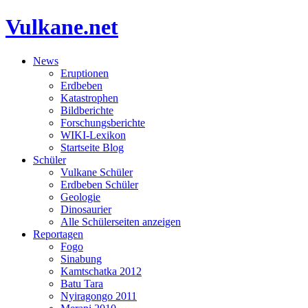
Vulkane.net
News
Eruptionen
Erdbeben
Katastrophen
Bildberichte
Forschungsberichte
WIKI-Lexikon
Startseite Blog
Schüler
Vulkane Schüler
Erdbeben Schüler
Geologie
Dinosaurier
Alle Schülerseiten anzeigen
Reportagen
Fogo
Sinabung
Kamtschatka 2012
Batu Tara
Nyiragongo 2011