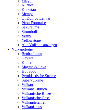
Fuego
Kilauea
Krakatau
Merapi
Ol Doinyo Lengai
Piton Fournaise
Sakurajima
Stromboli
Vesuv
Yellowstone
Alle Vulkane anzeigen
Vulkanologie
Beobachtung
Geysire
Krater
Magma & Lava
Hot Spot
Pyroklastische Ströme
Supervulkane
Vulkan
Vulkanausbruch
Vulkanische Blitze
Vulkanische Gase
Vulkangefahren
Vulkanismus