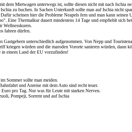
it dem Mietwagen unterwegs ist, sollte diesen nicht mit nach Ischia n
f Ischia zu buchen. In Sachen Unterkunft sollte man auf Ischia nicht spa
. Dafür scheinen hier die Probleme Neapels fern und man kann seinen 
o". Eine Thermalkur dauert mindestens 14 Tage und empfiehlt sich b
ür Wellnesskuren.
os fahren dürfen.
en Gastgebern unterschiedlich aufgenommen. Von Nepp und Touristenabz
riff kriegen würden und die maroden Vororte sanieren würden, dann k
sse in einem Land der EU vorzufinden!
 im Sommer sollte man meiden.
Bahnfahrt und Anreise mit dem Auto sind recht teuer.
0 Euro pro Tag. Nur was für Leute mit starken Nerven.
oli, Pompeji, Sorrent und auf Ischia