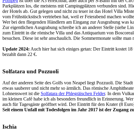
Pompeji
ist über die A3 erreichbar, aber auch per S-Bahn mit der Ci
Parkplätzen los, die meistens mit Campingplätzen verbunden sind. Hi
der Hotels ab. Gut gelegen und nicht zu teuer ist das Hotel Villa Mis
vom Frühstückstisch vertrieben hat, weil er Feierabend machen wollte
Wer bei den fliegenden Händlern am Eingang zur Ausgrabung was kauft
Zur eigentlichen Ausgrabung schreibe ich an anderer Stelle (siehe Li
zum Eintritt in die römische Villa und das Antiquarium von Boscoreale
besuchen. Diese ist sehr anschaulich. Die Sommermonate sollte man me
Update 2024:
Auch hier hat sich einiges getan: Der Eintritt kostet 1
bezahlt dann 22 €.
Solfatara und Pozzuoli
Auf der anderen Seite des Golfs von Neapel liegt Pozzuoli. Die Stadt 
etwas sauberer und nicht mehr so ärmlich. Das römische Amphitheater
Lohnenswert ist die
Solfatara der Phlegräischen Felder
. In dem Vulka
im kleinen Café habe ich als besonders freundlich in Erinnerung. We
auch für Tagesgäste geöffnet wird. Der Eintritt für den Krater (8 Eur
Seit einem Unfall mit Todesfolgen im Jahr 2017 ist der Zugang zu
Ischia