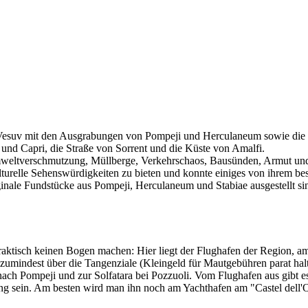
n Vesuv mit den Ausgrabungen von Pompeji und Herculaneum sowie die 
a und Capri, die Straße von Sorrent und die Küste von Amalfi.
 Umweltverschmutzung, Müllberge, Verkehrschaos, Bausünden, Armut un
ulturelle Sehenswürdigkeiten zu bieten und konnte einiges von ihre
inale Fundstücke aus Pompeji, Herculaneum und Stabiae ausgestellt si
raktisch keinen Bogen machen: Hier liegt der Flughafen der Region, a
mindest über die Tangenziale (Kleingeld für Mautgebühren parat halte
ach Pompeji und zur Solfatara bei Pozzuoli. Vom Flughafen aus gibt 
ng sein. Am besten wird man ihn noch am Yachthafen am "Castel dell'O