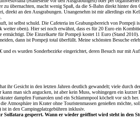
rcumvesuviana (Haltestelle vor den Ausgrabungen) oder per organisierte
er zu übernachten, macht wenig Spaß, da die S-Bahn direkt hinter den C
teri, direkt an den Ausgrabungen. Unangenehm ist mir allerdings ein Ke
.
, ist selbst schuld. Die Cafeteria im Grabungsbereich von Pompeji ist 
nk weiter oben). Hier sei noch erwähnt, dass es für 20 Euro ein Kombit
 ermächtigt. Die Einzelkarte für Pompeji kostet 11 Euro (Stand 2010). 
iden, dann ist Pompeji total überfüllt. Meine schönsten Besuche erleb
8 € und es wurden Sonderbezirke eingerichtet, deren Besuch nur mit Aufs
hat ihr Gesicht in den letzten Jahren deutlich gewandelt; viele durch d
 kann man sich angucken, ist aber kein Muss, wohingegen ein kurzer Bl
nkrater dampfen Fumarolen und ein Schlammpool köchelt vor sich her. 
r die Atmosphäre im Krater ohne Touristenmassen genießen möchte, soll
o) ist in den Campingplatzgebühren inklusiv.
r Solfatara gesperrt. Wann er wieder geöffnet wird steht in den S