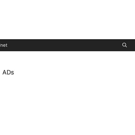
net
ADs