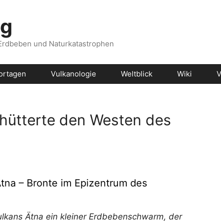
og
 Erdbeben und Naturkatastrophen
ortagen
Vulkanologie
Weltblick
Wiki
V
hütterte den Westen des
na – Bronte im Epizentrum des
Vulkans Ätna ein kleiner Erdbebenschwarm, der