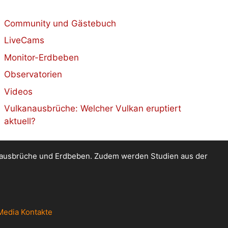
Community und Gästebuch
LiveCams
Monitor-Erdbeben
Observatorien
Videos
Vulkanausbrüche: Welcher Vulkan eruptiert
aktuell?
kanausbrüche und Erdbeben. Zudem werden Studien aus der
Media Kontakte