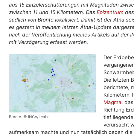
aus 15 Einzelerschütterungen mit Magnituden zwisc
zwischen 11 und 15 Kilometern. Das
Epizentrum
des 
südlich von Bronte lokalisiert. Damit ist der Ätna se
es gestern in meinem letzten Ätna-Update dargestell
nach der Veröffentlichung meines Artikels auf der 
mit Verzögerung erfasst werden.
Der Erdbebe
vergangenen
Schwarmbebe
Die letzten 
berichtete, m
Kilometern T
Magma
, da
Richtung Erd
tief liegen
Bronte. © INGV/Leaflet
verursacht w
aufmerksam machte und nun tatsächlich gegen die 