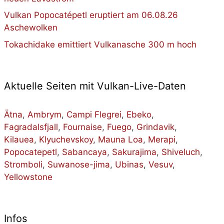
Vulkan Popocatépetl eruptiert am 06.08.26
Aschewolken
Tokachidake emittiert Vulkanasche 300 m hoch
Aktuelle Seiten mit Vulkan-Live-Daten
Ätna
,
Ambrym
,
Campi Flegrei
,
Ebeko
,
Fagradalsfjall
,
Fournaise
,
Fuego
,
Grindavik
,
Kilauea
,
Klyuchevskoy
,
Mauna Loa
,
Merapi
,
Popocatepetl
,
Sabancaya
,
Sakurajima
,
Shiveluch
,
Stromboli
,
Suwanose-jima
,
Ubinas
,
Vesuv
,
Yellowstone
Infos