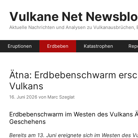
Zum
Inhalt
Vulkane Net Newsbl
springen
Aktuelle Nachrichten und Analysen zu Vulkanausbrüchen,
Eruptionen
Erdbeben
Katastrophen
Rep
Ätna: Erdbebenschwarm ersc
Vulkans
16. Juni 2026
von
Marc Szeglat
Erdbebenschwarm im Westen des Vulkans Ät
Geschehens
Bereits am 13. Juni ereignete sich im Westen des 