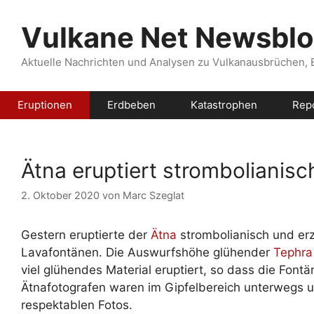
Zum
Inhalt
Vulkane Net Newsbl
springen
Aktuelle Nachrichten und Analysen zu Vulkanausbrüchen,
Eruptionen
Erdbeben
Katastrophen
Rep
Ätna eruptiert strombolianisc
2. Oktober 2020
von
Marc Szeglat
Gestern eruptierte der
Ätna
strombolianisch und er
Lavafontänen. Die Auswurfshöhe glühender
Tephra
viel glühendes Material eruptiert, so dass die Font
Ätnafotografen waren im Gipfelbereich unterwegs 
respektablen Fotos.