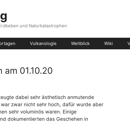
og
 Erdbeben und Naturkatastrophen
ortagen
Vulkanologie
Weltblick
Wiki
V
h am 01.10.20
zeugte dabei sehr ästhetisch anmutende
war zwar nicht sehr hoch, dafür wurde aber
änen sehr voluminös waren. Einige
und dokumentierten das Geschehen in