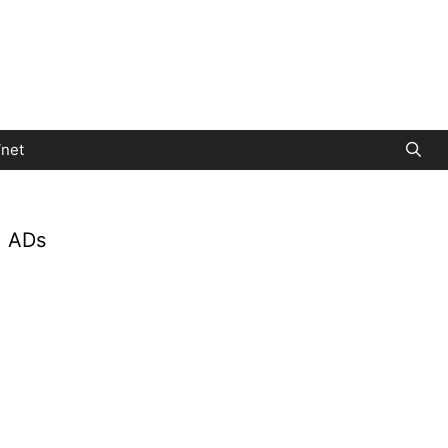
net
ADs