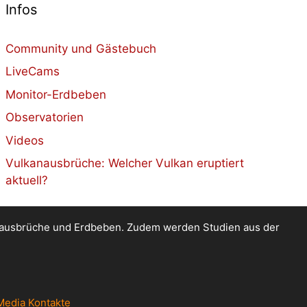
Infos
Community und Gästebuch
LiveCams
Monitor-Erdbeben
Observatorien
Videos
Vulkanausbrüche: Welcher Vulkan eruptiert
aktuell?
kanausbrüche und Erdbeben. Zudem werden Studien aus der
Media Kontakte