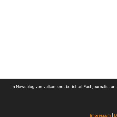
Im Newsblog von vulkane.net berichtet Fachjournalist u
Impressum
|
D