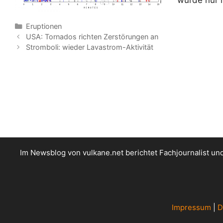
würde nur 
Kategorien
Eruptionen
USA: Tornados richten Zerstörungen an
Stromboli: wieder Lavastrom-Aktivität
Im Newsblog von vulkane.net berichtet Fachjournalist u
Impressum
|
D