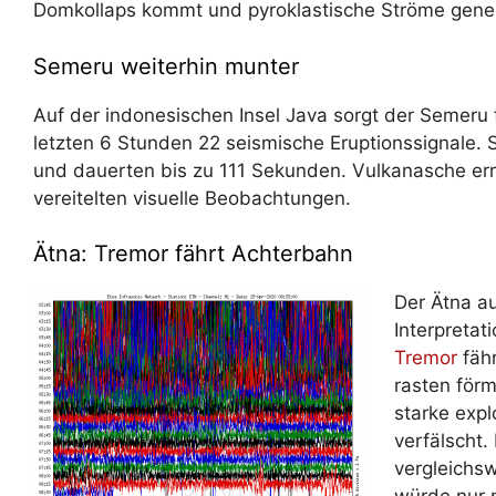
Domkollaps kommt und pyroklastische Ströme gener
Semeru weiterhin munter
Auf der indonesischen Insel Java sorgt der Semeru f
letzten 6 Stunden 22 seismische Eruptionssignale.
und dauerten bis zu 111 Sekunden. Vulkanasche er
vereitelten visuelle Beobachtungen.
Ätna: Tremor fährt Achterbahn
Der Ätna auf
Interpretati
Tremor
fähr
rasten förm
starke expl
verfälscht.
vergleichsw