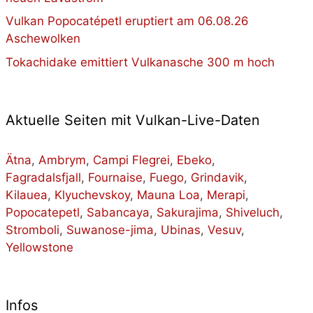
Vulkan Popocatépetl eruptiert am 06.08.26
Aschewolken
Tokachidake emittiert Vulkanasche 300 m hoch
Aktuelle Seiten mit Vulkan-Live-Daten
Ätna
,
Ambrym
,
Campi Flegrei
,
Ebeko
,
Fagradalsfjall
,
Fournaise
,
Fuego
,
Grindavik
,
Kilauea
,
Klyuchevskoy
,
Mauna Loa
,
Merapi
,
Popocatepetl
,
Sabancaya
,
Sakurajima
,
Shiveluch
,
Stromboli
,
Suwanose-jima
,
Ubinas
,
Vesuv
,
Yellowstone
Infos