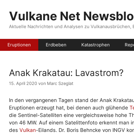
Zum
Inhalt
Vulkane Net Newsbl
springen
Aktuelle Nachrichten und Analysen zu Vulkanausbrüchen,
Eruptionen
Erdbeben
Katastrophen
Rep
Anak Krakatau: Lavastrom?
15. April 2020
von
Marc Szeglat
In den vergangenen Tagen stand der Anak Krakatau
Eruptionen erzeugt hat, bei denen auch glühende
T
die Sentinel-Satelliten eine vergleichsweise hohe T
von 46 MW. Auf einem Satelittenfoto erkennt man im
des
Vulkan
-Eilands. Dr. Boris Behncke von INGV ko