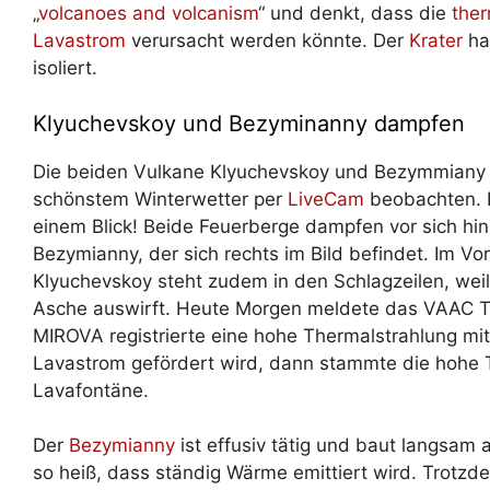
„
volcanoes and volcanism
“ und denkt, dass die
the
Lavastrom
verursacht werden könnte. Der
Krater
ha
isoliert.
Klyuchevskoy und Bezyminanny dampfen
Die beiden Vulkane Klyuchevskoy und Bezymmiany 
schönstem Winterwetter per
LiveCam
beobachten. N
einem Blick! Beide Feuerberge dampfen vor sich hin,
Bezymianny, der sich rechts im Bild befindet. Im V
Klyuchevskoy steht zudem in den Schlagzeilen, weil
Asche auswirft. Heute Morgen meldete das VAAC 
MIROVA registrierte eine hohe Thermalstrahlung mi
Lavastrom gefördert wird, dann stammte die hohe T
Lavafontäne.
Der
Bezymianny
ist effusiv tätig und baut langsam 
so heiß, dass ständig Wärme emittiert wird. Trotzd