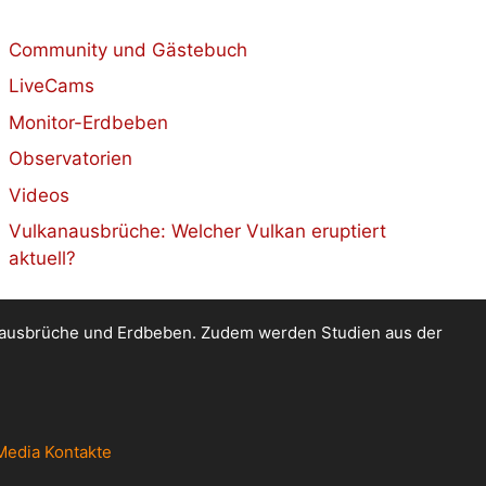
Community und Gästebuch
LiveCams
Monitor-Erdbeben
Observatorien
Videos
Vulkanausbrüche: Welcher Vulkan eruptiert
aktuell?
kanausbrüche und Erdbeben. Zudem werden Studien aus der
Media Kontakte