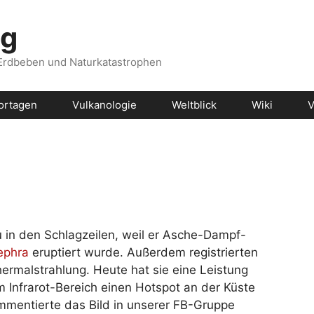
og
 Erdbeben und Naturkatastrophen
ortagen
Vulkanologie
Weltblick
Wiki
V
 in den Schlagzeilen, weil er Asche-Dampf-
ephra
eruptiert wurde. Außerdem registrierten
hermalstrahlung. Heute hat sie eine Leistung
 Infrarot-Bereich einen Hotspot an der Küste
mmentierte das Bild in unserer FB-Gruppe