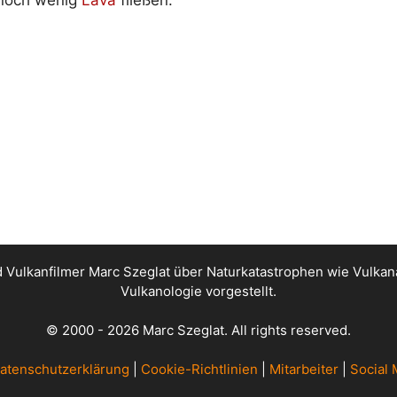
noch wenig
Lava
fließen.
nd Vulkanfilmer Marc Szeglat über Naturkatastrophen wie Vul
Vulkanologie vorgestellt.
© 2000 - 2026 Marc Szeglat. All rights reserved.
atenschutzerklärung
|
Cookie-Richtlinien
|
Mitarbeiter
|
Social 