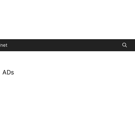
net
ADs