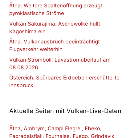
Ätna: Weitere Spaltenöffnung erzeugt
pyroklastische Ströme
Vulkan Sakurajima: Aschewolke hüllt
Kagoshima ein
Ätna: Vulkanausbruch beeinträchtigt
Flugverkehr weiterhin
Vulkan Stromboli: Lavastromüberlauf am
08.08.2026
Östereich: Spürbares Erdbeben erschütterte
Innsbruck
Aktuelle Seiten mit Vulkan-Live-Daten
Ätna
,
Ambrym
,
Campi Flegrei
,
Ebeko
,
Fagradalsfjall
,
Fournaise
,
Fuego
,
Grindavik
,