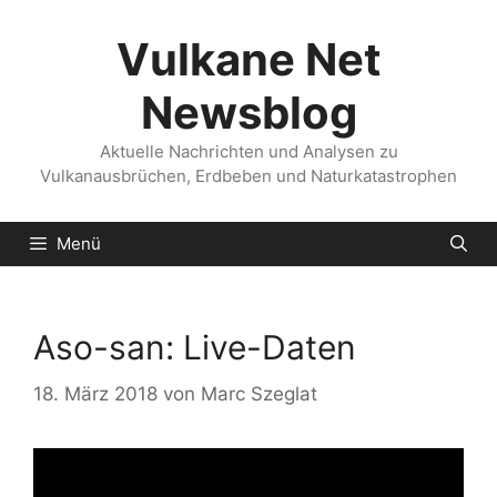
Zum
Inhalt
Vulkane Net
springen
Newsblog
Aktuelle Nachrichten und Analysen zu
Vulkanausbrüchen, Erdbeben und Naturkatastrophen
Menü
Aso-san: Live-Daten
18. März 2018
von
Marc Szeglat