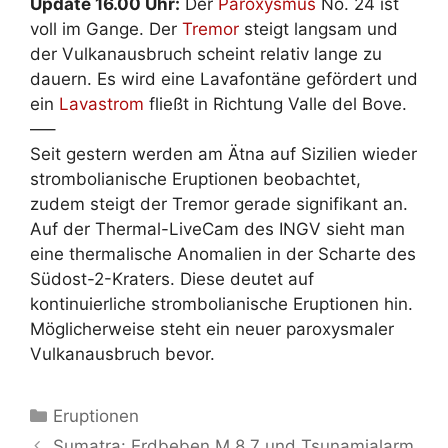
Update 16.00 Uhr:
Der
Paroxysmus
No. 24 ist
voll im Gange. Der
Tremor
steigt langsam und
der Vulkanausbruch scheint relativ lange zu
dauern. Es wird eine Lavafontäne gefördert und
ein
Lavastrom
fließt in Richtung Valle del Bove.
—–
Seit gestern werden am Ätna auf Sizilien wieder
strombolianische Eruptionen beobachtet,
zudem steigt der Tremor gerade signifikant an.
Auf der Thermal-LiveCam des INGV sieht man
eine thermalische Anomalien in der Scharte des
Südost-2-Kraters. Diese deutet auf
kontinuierliche strombolianische Eruptionen hin.
Möglicherweise steht ein neuer paroxysmaler
Vulkanausbruch bevor.
Kategorien
Eruptionen
Sumatra: Erdbeben M 8,7 und Tsunamialarm