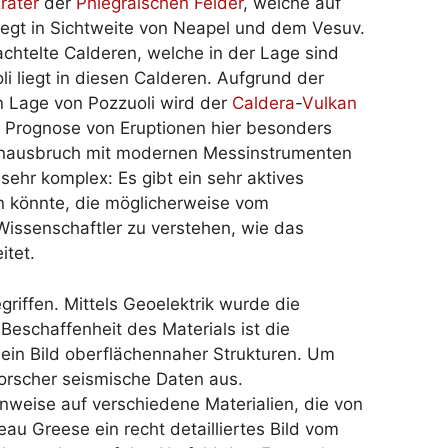
rater
der
Phlegräischen Felder
, welche auf
 liegt in Sichtweite von Neapel und dem Vesuv.
achtelte Calderen, welche in der Lage sind
i liegt in diesen Calderen. Aufgrund der
n Lage von Pozzuoli wird der
Caldera
-
Vulkan
e Prognose von Eruptionen hier besonders
kanausbruch mit modernen Messinstrumenten
sehr komplex: Es gibt ein sehr aktives
n könnte, die möglicherweise vom
ssenschaftler zu verstehen, wie das
itet.
iffen. Mittels Geoelektrik wurde die
Beschaffenheit des Materials ist die
n ein Bild oberflächennaher Strukturen. Um
Forscher seismische Daten aus.
nweise auf verschiedene Materialien, die von
u Greese ein recht detailliertes Bild vom