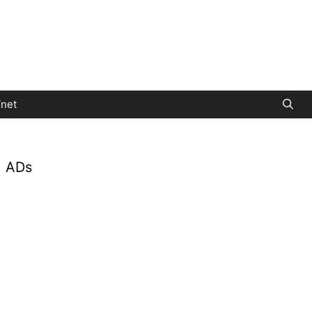
net
ADs