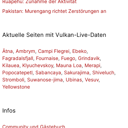
Ruapehu: Zunahme der Aktivität
Pakistan: Murengang richtet Zerstörungen an
Aktuelle Seiten mit Vulkan-Live-Daten
Ätna
,
Ambrym
,
Campi Flegrei
,
Ebeko
,
Fagradalsfjall
,
Fournaise
,
Fuego
,
Grindavik
,
Kilauea
,
Klyuchevskoy
,
Mauna Loa
,
Merapi
,
Popocatepetl
,
Sabancaya
,
Sakurajima
,
Shiveluch
,
Stromboli
,
Suwanose-jima
,
Ubinas
,
Vesuv
,
Yellowstone
Infos
Community und Gästebuch