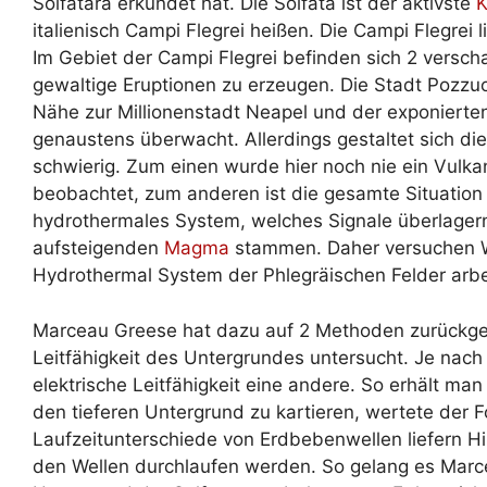
Solfatara erkundet hat. Die Solfata ist der aktivste
K
italienisch Campi Flegrei heißen. Die Campi Flegrei
Im Gebiet der Campi Flegrei befinden sich 2 versch
gewaltige Eruptionen zu erzeugen. Die Stadt Pozzuol
Nähe zur Millionenstadt Neapel und der exponierte
genaustens überwacht. Allerdings gestaltet sich di
schwierig. Zum einen wurde hier noch nie ein Vul
beobachtet, zum anderen ist die gesamte Situation 
hydrothermales System, welches Signale überlager
aufsteigenden
Magma
stammen. Daher versuchen Wi
Hydrothermal System der Phlegräischen Felder arbe
Marceau Greese hat dazu auf 2 Methoden zurückgegr
Leitfähigkeit des Untergrundes untersucht. Je nach 
elektrische Leitfähigkeit eine andere. So erhält ma
den tieferen Untergrund zu kartieren, wertete der 
Laufzeitunterschiede von Erdbebenwellen liefern Hi
den Wellen durchlaufen werden. So gelang es Marcea