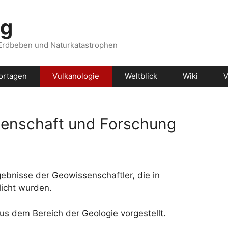
og
 Erdbeben und Naturkatastrophen
ortagen
Vulkanologie
Weltblick
Wiki
V
senschaft und Forschung
gebnisse der Geowissenschaftler, die in
licht wurden.
s dem Bereich der Geologie vorgestellt.