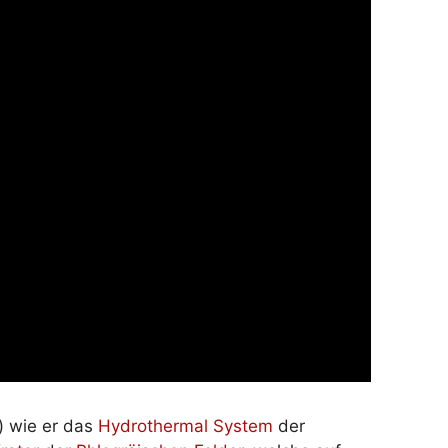
) wie er das
Hydrothermal System
der