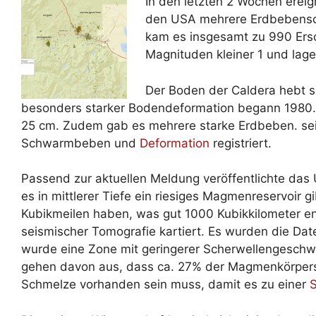
In den letzten 2 Wochen ereig
den USA mehrere Erdbebensch
kam es insgesamt zu 990 Ers
Magnituden kleiner 1 und lagen
Der Boden der Caldera hebt s
besonders starker Bodendeformation begann 1980
25 cm. Zudem gab es mehrere starke Erdbeben. s
Schwarmbeben und
Deformation
registriert.
Passend zur aktuellen Meldung veröffentlichte das
es in mittlerer Tiefe ein riesiges Magmenreservoir g
Kubikmeilen haben, was gut 1000 Kubikkilometer e
seismischer Tomografie kartiert. Es wurden die Da
wurde eine Zone mit geringerer Scherwellengeschwin
gehen davon aus, dass ca. 27% der Magmenkörpers g
Schmelze vorhanden sein muss, damit es zu einer
S