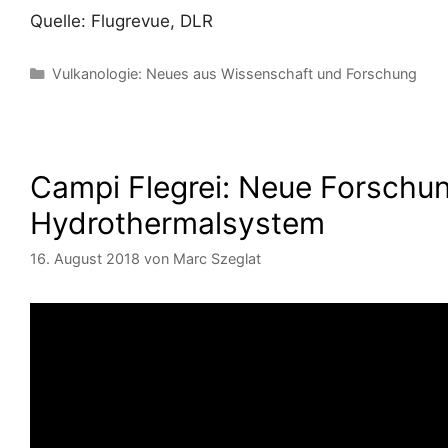
Quelle: Flugrevue, DLR
Kategorien
Vulkanologie: Neues aus Wissenschaft und Forschung
Campi Flegrei: Neue Forschu
Hydrothermalsystem
16. August 2018
von
Marc Szeglat