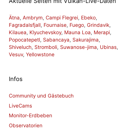
Aktuelle Seiten mit Vulkan-Live-Daten
Ätna
,
Ambrym
,
Campi Flegrei
,
Ebeko
,
Fagradalsfjall
,
Fournaise
,
Fuego
,
Grindavik
,
Kilauea
,
Klyuchevskoy
,
Mauna Loa
,
Merapi
,
Popocatepetl
,
Sabancaya
,
Sakurajima
,
Shiveluch
,
Stromboli
,
Suwanose-jima
,
Ubinas
,
Vesuv
,
Yellowstone
Infos
Community und Gästebuch
LiveCams
Monitor-Erdbeben
Observatorien