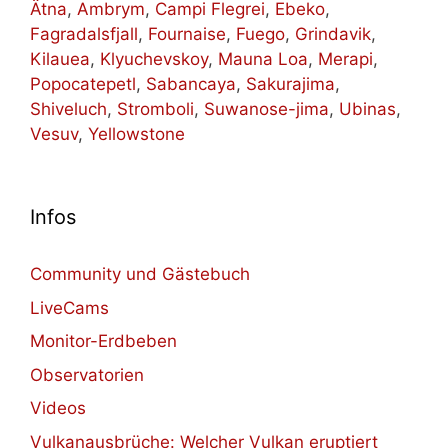
Ätna
,
Ambrym
,
Campi Flegrei
,
Ebeko
,
Fagradalsfjall
,
Fournaise
,
Fuego
,
Grindavik
,
Kilauea
,
Klyuchevskoy
,
Mauna Loa
,
Merapi
,
Popocatepetl
,
Sabancaya
,
Sakurajima
,
Shiveluch
,
Stromboli
,
Suwanose-jima
,
Ubinas
,
Vesuv
,
Yellowstone
Infos
Community und Gästebuch
LiveCams
Monitor-Erdbeben
Observatorien
Videos
Vulkanausbrüche: Welcher Vulkan eruptiert